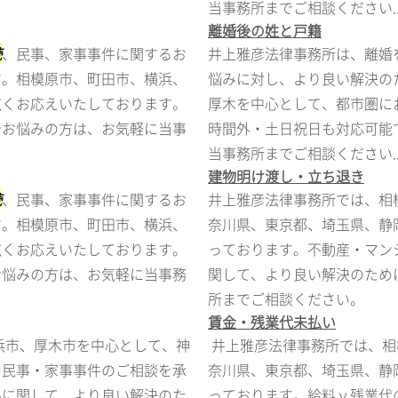
当事務所までご相談ください..
離婚後の姓と戸籍
続
、民事、家事事件に関するお
井上雅彦法律事務所は、離婚
す。相模原市、町田市、横浜、
悩みに対し、より良い解決の
広くお応えいたしております。
厚木を中心として、都市圏に
でお悩みの方は、お気軽に当事
時間外・土日祝日も対応可能
当事務所までご相談ください..
建物明け渡し・立ち退き
続
、民事、家事事件に関するお
井上雅彦法律事務所では、相
す。相模原市、町田市、横浜、
奈川県、東京都、埼玉県、静
広くお応えいたしております。
っております。不動産・マン
お悩みの方は、お気軽に当事務
関して、より良い解決のため
所までご相談ください。
賃金・残業代未払い
浜市、厚木市を中心として、神
井上雅彦法律事務所では、相
の民事・家事事件のご相談を承
奈川県、東京都、埼玉県、静
ルに関して、より良い解決のた
っております。給料ｙ残業代