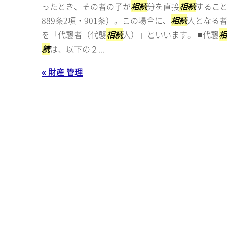
ったとき、その者の子が
相続
分を直接
相続
すること
889条2項・901条）。この場合に、
相続
人となる
を「代襲者（代襲
相続
人）」といいます。 ■代襲
相
続
は、以下の２...
« 財産 管理