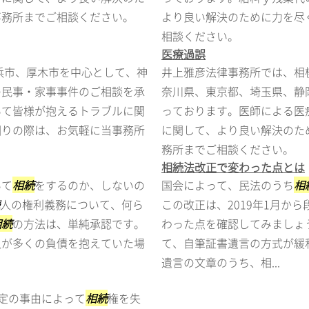
事務所までご相談ください。
より良い解決のために力を尽
相談ください。
医療過誤
浜市、厚木市を中心として、神
井上雅彦法律事務所では、相
の民事・家事事件のご相談を承
奈川県、東京都、埼玉県、静
いて皆様が抱えるトラブルに関
っております。医師による医
困りの際は、お気軽に当事務所
に関して、より良い解決のた
務所までご相談ください。
相続法改正で変わった点とは
いて
相続
をするのか、しないの
国会によって、民法のうち
相
人の権利義務について、何ら
この改正は、2019年1月か
相続
の方法は、単純承認です。
わった点を確認してみましょ
人が多くの負債を抱えていた場
て、自筆証書遺言の方式が緩
遺言の文章のうち、相...
定の事由によって
相続
権を失