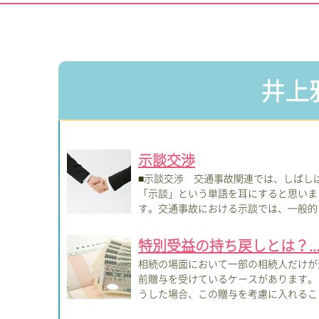
井上
示談交渉
■示談交渉 交通事故関連では、しばし
「示談」という単語を耳にすると思いま
す。交通事故における示談では、一般的
は「加害...
特別受益の持ち戻しとは？..
相続の場面において一部の相続人だけが
前贈与を受けているケースがあります。
うした場合、この贈与を考慮に入れるこ
無く相...