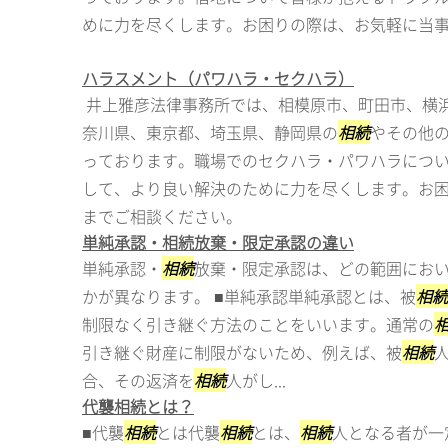
めに力を尽くします。お困りの際は、お気軽に当
ハラスメント（パワハラ・セクハラ）
井上雅彦法律事務所では、相模原市、町田市、横
奈川県、東京都、埼玉県、静岡県の
相続
やその他
っております。職場でのセクハラ・パワハラにつ
して、より良い解決のために力を尽くします。お
までご相談ください。
単純承認・相続放棄・限定承認の違い
単純承認・
相続
放棄・限定承認は、どの範囲にお
かが異なります。 ■単純承認単純承認とは、被
相続
制限なく引き継ぐ方法のことをいいます。通常の
引き継ぐ財産に制限がないため、例えば、被
相続
合、その返済を
相続
人がし...
代襲相続とは？
■代襲
相続
とは代襲
相続
とは、
相続
人となる者が一