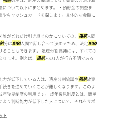
。
相続
財産は、財産の種類によって調査の方法が異
法について以下にまとめます。 ・預貯金の調査ま
帳やキャッシュカードを探します。具体的な金額に
.
を誰がどれだけ引き継ぐのかについての、
相続
人間
続
分は
相続
人間で話し合って決めるため、法定
相続
けることもできます。 遺産分割協議には、すべての
あります。例えば、
相続
人の1人が行方不明である
能力が低下している人は、遺産分割協議や
相続
放棄
手続きを進めていくことが難しくなります。このよ
成年後見制度の利用です。 成年後見制度とは、簡単
により判断能力が低下した人について、それをサポ
ット