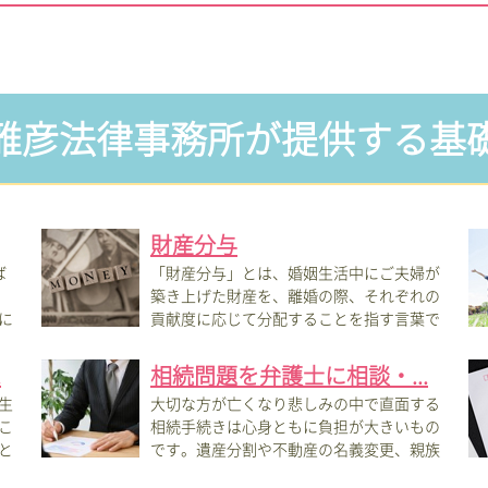
雅彦法律事務所が提供する基
財産分与
ば
「財産分与」とは、婚姻生活中にご夫婦が
築き上げた財産を、離婚の際、それぞれの
に
貢献度に応じて分配することを指す言葉で
す。「...
を信
.
相続問題を弁護士に相談・...
生
大切な方が亡くなり悲しみの中で直面する
こ
相続手続きは心身ともに負担が大きいもの
と
です。遺産分割や不動産の名義変更、親族
間の見...
目