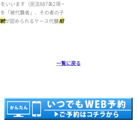
をいいます（民法887条2項・
者を「被代襲者」、その者の子
続
が認められるケース代襲
相
一覧に戻る