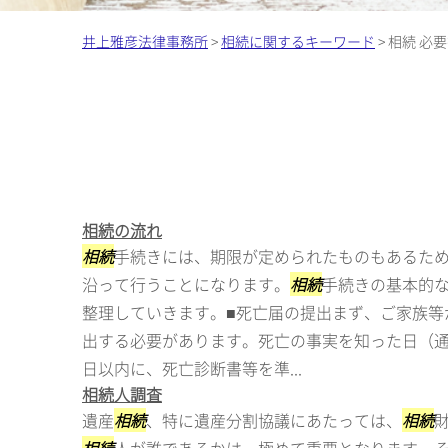
井上雅彦法律事務所
>
相続に関するキーワード
>
相続 必
相続の流れ
相続
手続きには、期限が定められたものもあるた
沿って行うことになります。
相続
手続きの基本的
整理していきます。■死亡届の提出まず、ご家族等
出する必要があります。死亡の事実を知った日（通
日以内に、死亡診断書等を準...
相続人調査
遺産
相続
、特に遺産分割協議にあたっては、
相続