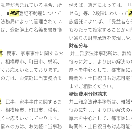
不動産が含まれている場合、所
例えば、遺言によっては、「
。 ■
相続
登記不動産について
せる」等、2段階にわたって
、法務局によって管理されてい
族信託によれば、「受益者を
には、登記簿上の名義を書き換
もわたって設定することが可
い通りの財産承継を実現しや..
財産分与
続
、民事、家事事件に関するお
井上雅彦法律事務所は、離婚
す。相模原市、町田市、横浜、
悩みに対し、より良い解決の
広くお応えいたしております。
厚木を中心として、都市圏に
みの方は、お気軽に当事務所ま
時間外・土日祝日も対応可能
までご相談ください。
婚姻費用分担請求
続
、民事、家事事件に関するお
井上雅彦法律事務所は、離婚
す。相模原市、町田市、横浜、
悩みに対し、より良い解決の
広くお応えいたしております。
厚木を中心として、都市圏に
お悩みの方は、お気軽に当事務
時間外・土日祝日も対応可能