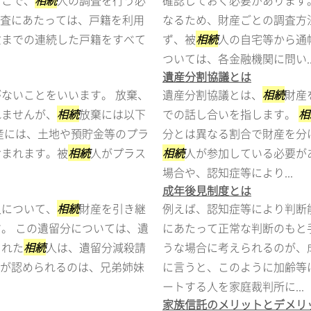
そこで、
相続
人の調査を行う必
確認しておく必要があります
査にあたっては、戸籍を利用
なるため、財産ごとの調査方
亡までの連続した戸籍をすべて
ず、被
相続
人の自宅等から通
ついては、各金融機関に問い..
遺産分割協議とは
ないことをいいます。 放棄、
遺産分割協議とは、
相続
財産
れませんが、
相続
放棄には以下
での話し合いを指します。
相
産には、土地や預貯金等のプラ
分とは異なる割合で財産を分
含まれます。被
相続
人がプラス
相続
人が参加している必要が
場合や、認知症等により...
成年後見制度とは
人について、
相続
財産を引き継
例えば、認知症等により判断
。 この遺留分については、遺
にあたって正常な判断のもと
された
相続
人は、遺留分減殺請
うな場合に考えられるのが、
分が認められるのは、兄弟姉妹
に言うと、このように加齢等
ートする人を家庭裁判所に...
家族信託のメリットとデメリ