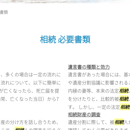
要書類
相続 必要書類
遺言書の種類と効力
め、多くの場合は一定の流れに
遺言書があった場合には、基
な流れについて、以下に簡単に
や遺産分割協議に影響される
が亡くなったら、死亡届を提
内縁の妻等、本来の法定
相続
常、亡くなった当日）から7
を分けたりと、比較的被
相続
す。 しかし、一定の法定
相続
相続財産の調査
財産の分け方を話し合うため、
遺産分割に際して、被
相続
人