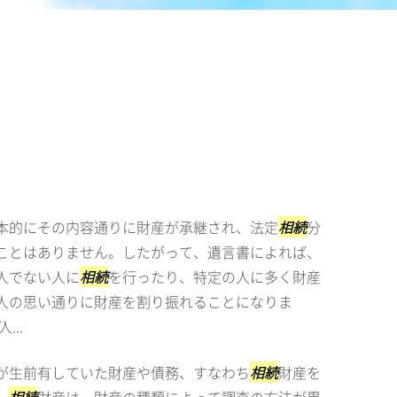
本的にその内容通りに財産が承継され、法定
相続
分
ことはありません。したがって、遺言書によれば、
人でない人に
相続
を行ったり、特定の人に多く財産
人の思い通りに財産を割り振れることになりま
人...
が生前有していた財産や債務、すなわち
相続
財産を