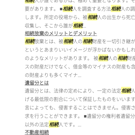
相続
人が誰であるかは、極めて重要となります。
要があります。 ■
相続
人を調査する方法
相続
人の調
します。所定の役場から、被
相続
人の出生から死
収集し、そこから誰が
相続
...
相続放棄のメリットとデメリット
相続
放棄とは、被
相続
人の
相続
財産を一切引き継が
というとあまりいいイメージが浮かばないかもし
のようなメリットがあります。 被
相続
人の
相続
財
スの財産だけでなく、借金等のマイナスの財産も
の財産よりも多くマイナ...
遺留分とは
遺留分とは、法律の定めにより、一定の法定
相続
げる最低限の割合について保証したものをいいます
言によっても、侵害することはできません。侵害
求を行うことができます。 ■遺留分の権利者遺留
以外の法定
相続
人です。...
不動産相続