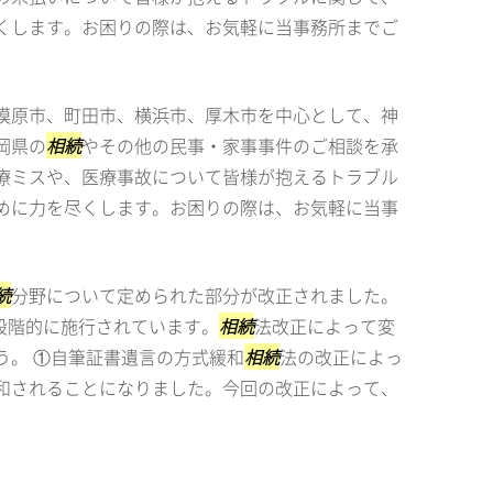
くします。お困りの際は、お気軽に当事務所までご
模原市、町田市、横浜市、厚木市を中心として、神
岡県の
相続
やその他の民事・家事事件のご相談を承
療ミスや、医療事故について皆様が抱えるトラブル
めに力を尽くします。お困りの際は、お気軽に当事
続
分野について定められた部分が改正されました。
ら段階的に施行されています。
相続
法改正によって変
う。 ①自筆証書遺言の方式緩和
相続
法の改正によっ
和されることになりました。今回の改正によって、