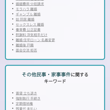
婚姻費用 分担請求
モラハラ 離婚
ギャンブル 離婚
姑 同居 離婚
セックスレス 離婚
養育費 公正証書
慰謝料 浮気相手だけ
離婚 住宅ローン 名義変更
離婚後 戸籍
面会交流 拒否
その他民事・家事事件
に関する
キーワード
賃貸 立ち退き
強制執行 手続き
定期借地権
残業代 未払い