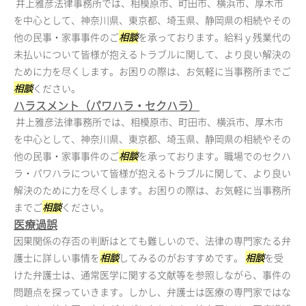
井上雅彦法律事務所では、相模原市、町田市、横浜市、厚木市
を中心として、神奈川県、東京都、埼玉県、静岡県の相続やその
他の民事・家事事件のご
相談
を承っております。給料ｙ残業代の
未払いについて皆様が抱えるトラブルに関して、より良い解決の
ために力を尽くします。お困りの際は、お気軽に当事務所までご
相談
ください。
ハラスメント（パワハラ・セクハラ）
井上雅彦法律事務所では、相模原市、町田市、横浜市、厚木市
を中心として、神奈川県、東京都、埼玉県、静岡県の相続やその
他の民事・家事事件のご
相談
を承っております。職場でのセクハ
ラ・パワハラについて皆様が抱えるトラブルに関して、より良い
解決のために力を尽くします。お困りの際は、お気軽に当事務所
までご
相談
ください。
医療過誤
因果関係の存否の判断はとても難しいので、法律の専門家たる弁
護士に詳しい事情を
相談
してみるのがおすすめです。
相談
を受
けた弁護士は、通常医学に関する文献等を参照しながら、事件の
問題点を探っていきます。しかし、弁護士は医療の専門家ではな