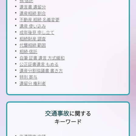
孫 信託
遺言書 遺留分
遺産相続 割合
不動産 相続 名義変更
遺産 使い込み
成年後見 申し立て
相続財産 調査
代襲相続 範囲
相続 信託
自筆 証書 遺言 方式緩和
公正証書遺言 もめる
遺産分割協議書 書き方
特別 寄与
遺留分 権利者
交通事故
に関する
キーワード