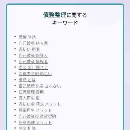
債務整理
に関する
キーワード
債権 時効
自己破産 持ち家
過払い 期限
自己破産 保証人
自己破産 債権者
借金 差し押さえ
消費者金融 過払い
破産 とは
自己破産 免責 されない
任意整理 費用
個人再生 車
過払い金 請求 メリット
民事再生 メリット
自己破産後 賃貸契約
任意整理 メリット
闇金 相談