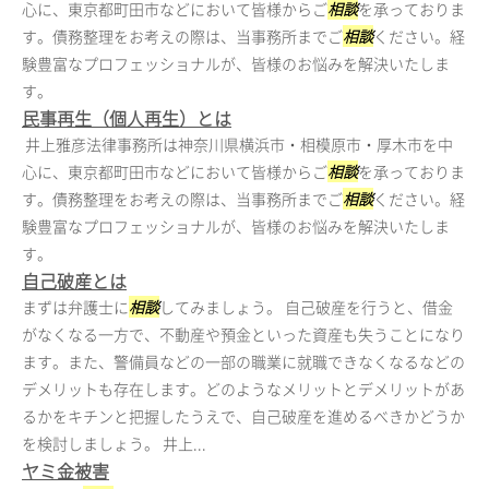
心に、東京都町田市などにおいて皆様からご
相談
を承っておりま
す。債務整理をお考えの際は、当事務所までご
相談
ください。経
験豊富なプロフェッショナルが、皆様のお悩みを解決いたしま
す。
民事再生（個人再生）とは
井上雅彦法律事務所は神奈川県横浜市・相模原市・厚木市を中
心に、東京都町田市などにおいて皆様からご
相談
を承っておりま
す。債務整理をお考えの際は、当事務所までご
相談
ください。経
験豊富なプロフェッショナルが、皆様のお悩みを解決いたしま
す。
自己破産とは
まずは弁護士に
相談
してみましょう。 自己破産を行うと、借金
がなくなる一方で、不動産や預金といった資産も失うことになり
ます。また、警備員などの一部の職業に就職できなくなるなどの
デメリットも存在します。どのようなメリットとデメリットがあ
るかをキチンと把握したうえで、自己破産を進めるべきかどうか
を検討しましょう。 井上...
ヤミ金被害