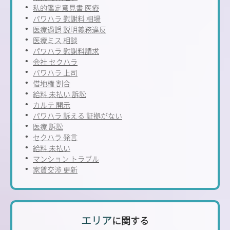
私的鑑定意見書 医療
パワハラ 慰謝料 相場
医療過誤 説明義務違反
医療ミス 相談
パワハラ 慰謝料請求
会社 セクハラ
パワハラ 上司
借地権 割合
給料 未払い 訴訟
カルテ 開示
パワハラ 訴える 証拠がない
医療 訴訟
セクハラ 発言
給料 未払い
マンション トラブル
家賃交渉 更新
エリア
に関する