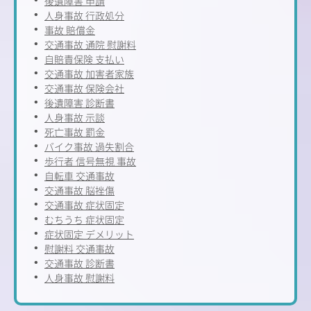
後遺障害 申請
人身事故 行政処分
事故 賠償金
交通事故 通院 慰謝料
自賠責保険 支払い
交通事故 加害者家族
交通事故 保険会社
後遺障害 診断書
人身事故 示談
死亡事故 罰金
バイク事故 過失割合
歩行者 信号無視 事故
自転車 交通事故
交通事故 脳挫傷
交通事故 症状固定
むちうち 症状固定
症状固定 デメリット
慰謝料 交通事故
交通事故 診断書
人身事故 慰謝料