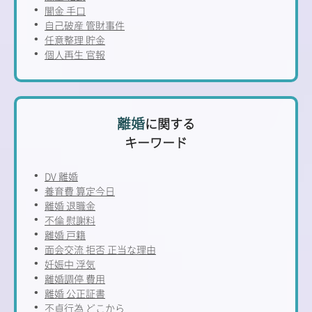
闇金 手口
自己破産 管財事件
任意整理 貯金
個人再生 官報
離婚
に関する
キーワード
DV 離婚
養育費 算定今日
離婚 退職金
不倫 慰謝料
離婚 戸籍
面会交流 拒否 正当な理由
妊娠中 浮気
離婚調停 費用
離婚 公正証書
不貞行為 どこから