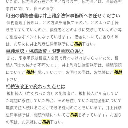
いため、協力医の存在がカギとなります。協力医とは、医療過誤
事件に関して、自らの医学...
町田の債務整理は井上雅彦法律事務所へお任せください
債務整理手続きは、どの方法を選択するのか、どのように手続
きをすすめていくのか、債権者とどのように交渉していくのか等
が重要なポイントになっていきます。 借金についてお困りの際
は、お早めに井上雅彦法律事務所にご
相談
下さい。
単純承認・相続放棄・限定承認の違い
また、限定承認は相続人全員で行わなければならないため、相
続人同士の協力が不可欠です。井上雅彦法律事務所は、相続問題
についてご
相談
を承っています。お困りの際は、お気軽にご
相談
下さい。
相続法改正で変わった点とは
被相続人（亡くなった方）の配偶者が、被相続人が所有してい
た建物に移住していた場合、その居住していた建物全部について
無償で住み続けることができる権利のことをいいます。井上雅彦
法律事務所は、相続問題についてご
相談
を承っています。お困り
の際は、お気軽にご
相談
下さい。