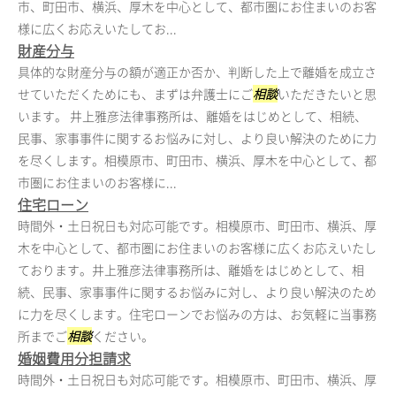
市、町田市、横浜、厚木を中心として、都市圏にお住まいのお客
様に広くお応えいたしてお...
財産分与
具体的な財産分与の額が適正か否か、判断した上で離婚を成立さ
せていただくためにも、まずは弁護士にご
相談
いただきたいと思
います。 井上雅彦法律事務所は、離婚をはじめとして、相続、
民事、家事事件に関するお悩みに対し、より良い解決のために力
を尽くします。相模原市、町田市、横浜、厚木を中心として、都
市圏にお住まいのお客様に...
住宅ローン
時間外・土日祝日も対応可能です。相模原市、町田市、横浜、厚
木を中心として、都市圏にお住まいのお客様に広くお応えいたし
ております。井上雅彦法律事務所は、離婚をはじめとして、相
続、民事、家事事件に関するお悩みに対し、より良い解決のため
に力を尽くします。住宅ローンでお悩みの方は、お気軽に当事務
所までご
相談
ください。
婚姻費用分担請求
時間外・土日祝日も対応可能です。相模原市、町田市、横浜、厚