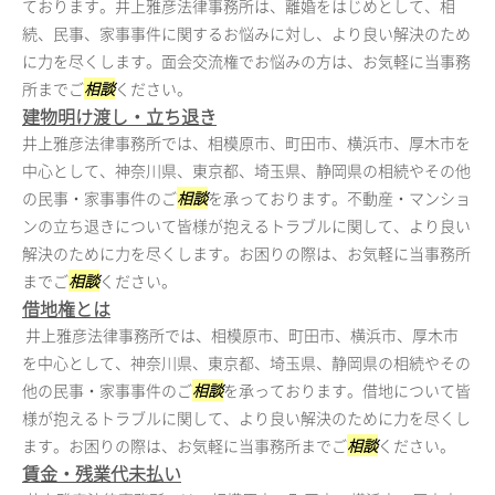
ております。井上雅彦法律事務所は、離婚をはじめとして、相
続、民事、家事事件に関するお悩みに対し、より良い解決のため
に力を尽くします。面会交流権でお悩みの方は、お気軽に当事務
所までご
相談
ください。
建物明け渡し・立ち退き
井上雅彦法律事務所では、相模原市、町田市、横浜市、厚木市を
中心として、神奈川県、東京都、埼玉県、静岡県の相続やその他
の民事・家事事件のご
相談
を承っております。不動産・マンショ
ンの立ち退きについて皆様が抱えるトラブルに関して、より良い
解決のために力を尽くします。お困りの際は、お気軽に当事務所
までご
相談
ください。
借地権とは
井上雅彦法律事務所では、相模原市、町田市、横浜市、厚木市
を中心として、神奈川県、東京都、埼玉県、静岡県の相続やその
他の民事・家事事件のご
相談
を承っております。借地について皆
様が抱えるトラブルに関して、より良い解決のために力を尽くし
ます。お困りの際は、お気軽に当事務所までご
相談
ください。
賃金・残業代未払い