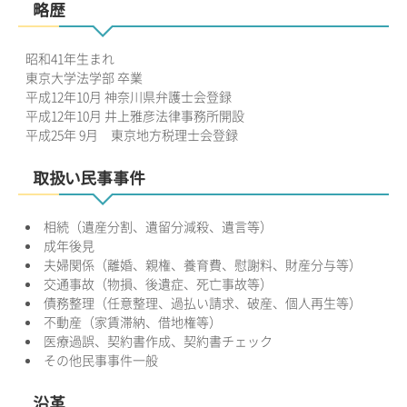
略歴
昭和41年生まれ
東京大学法学部 卒業
平成12年10月 神奈川県弁護士会登録
平成12年10月 井上雅彦法律事務所開設
平成25年 9月 東京地方税理士会登録
取扱い民事事件
相続（遺産分割、遺留分減殺、遺言等）
成年後見
夫婦関係（離婚、親権、養育費、慰謝料、財産分与等）
交通事故（物損、後遺症、死亡事故等）
債務整理（任意整理、過払い請求、破産、個人再生等）
不動産（家賃滞納、借地権等）
医療過誤、契約書作成、契約書チェック
その他民事事件一般
沿革