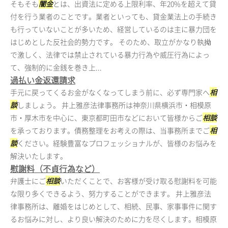
そもそも
闇金
とは、出資法に定める上限利率、年20%を超えて貸
付を行う業者のことです。業者といっても、貸金業法上の手続き
も行っていないことが多いため、経営しているのは主に暴力団を
はじめとした反社会的勢力です。 そのため、取立がかなり執拗
で激しく、法律では禁止されている暴力行為や威圧行為によっ
て、強制的に金銭を巻き上...
過払い金返還請求
手元に戻ってくるお金がなくなってしまう前に、必ず専門家へ
相
談
しましょう。 井上雅彦法律事務所は神奈川県横浜市・相模原
市・厚木市を中心に、東京都町田市などにおいて皆様からご
相談
を承っております。債務整理をお考えの際は、当事務所までご
相
談
ください。経験豊富なプロフェッショナルが、皆様のお悩みを
解決いたします。
慰謝料（不貞行為など）
弁護士にご
相談
いただくことで、お客様が受け取る慰謝料を可能
な限り多くできるよう、努力することができます。 井上雅彦法
律事務所は、離婚をはじめとして、相続、民事、家事事件に関す
るお悩みに対し、より良い解決のために力を尽くします。相模原