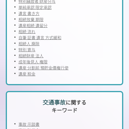
特別縁故者 財産分与
単純承認 限定承認
遺言 書き方
相続放棄 期限
遺産相続 遺留分
相続 流れ
自筆 証書 遺言 方式緩和
相続人 廃除
特別 寄与
相続財産 法人
成年後見人 権限
遺産 分割前 預貯金債権行使
遺産 税金
交通事故
に関する
キーワード
事故 示談書