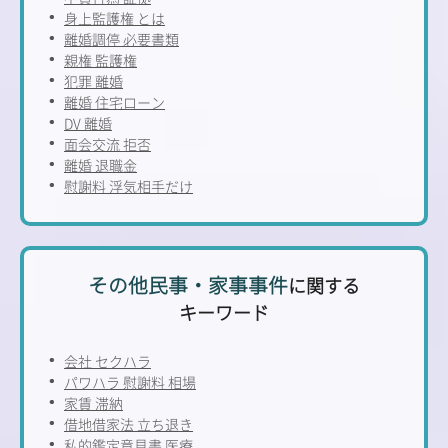
身上監護権 とは
離婚調停 必要書類
親権 監護権
犯罪 離婚
離婚 住宅ローン
DV 離婚
面会交流 拒否
離婚 退職金
慰謝料 浮気相手だけ
その他民事・家事事件
に関する
キーワード
会社 セクハラ
パワハラ 慰謝料 相場
家賃 滞納
借地借家法 立ち退き
私的鑑定意見書 医療