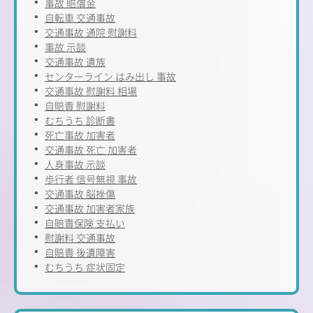
事故 賠償金
自転車 交通事故
交通事故 通院 慰謝料
事故 示談
交通事故 遺族
センターライン はみ出し 事故
交通事故 慰謝料 相場
自賠責 慰謝料
むちうち 診断書
死亡事故 加害者
交通事故 死亡 加害者
人身事故 示談
歩行者 信号無視 事故
交通事故 脳挫傷
交通事故 加害者家族
自賠責保険 支払い
慰謝料 交通事故
自賠責 後遺障害
むちうち 症状固定