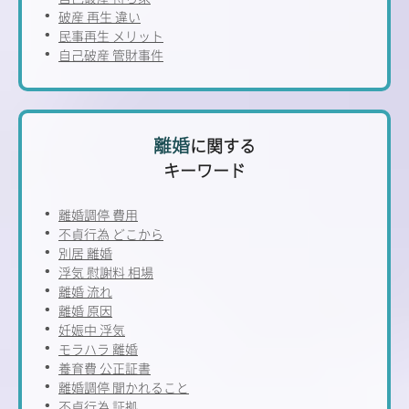
破産 再生 違い
民事再生 メリット
自己破産 管財事件
離婚
に関する
キーワード
離婚調停 費用
不貞行為 どこから
別居 離婚
浮気 慰謝料 相場
離婚 流れ
離婚 原因
妊娠中 浮気
モラハラ 離婚
養育費 公正証書
離婚調停 聞かれること
不貞行為 証拠