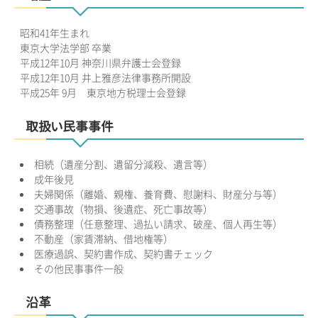
昭和41年生まれ
東京大学法学部 卒業
平成12年10月 神奈川県弁護士会登録
平成12年10月 井上雅彦法律事務所開設
平成25年 9月 東京地方税理士会登録
取扱い民事事件
相続（遺産分割、遺留分減殺、遺言等）
成年後見
夫婦関係（離婚、親権、養育費、慰謝料、財産分与等）
交通事故（物損、後遺症、死亡事故等）
債務整理（任意整理、過払い請求、破産、個人再生等）
不動産（家賃滞納、借地権等）
医療過誤、契約書作成、契約書チェック
その他民事事件一般
沿革