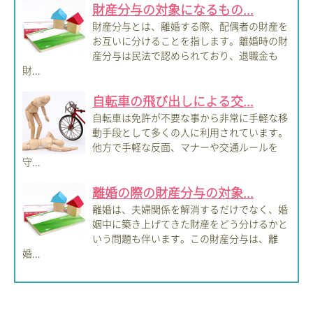
財産分与の対象になるもの...
財産分与とは、離婚する際、配偶者の財産を
お互いに分けることを指します。離婚時の財
産分与は民法で認められており、退職金も
財...
自転車の飛び出しによる交...
自転車は免許が不要な事から非常に手軽な移
動手段として多くの人に利用されています。
他方で手軽な反面、マナーや交通ルールを
守...
離婚の際の財産分与の対象...
離婚は、夫婦関係を解消するだけでなく、婚
姻中に築き上げてきた財産をどう分けるかと
いう問題も伴います。この財産分与は、離
婚...