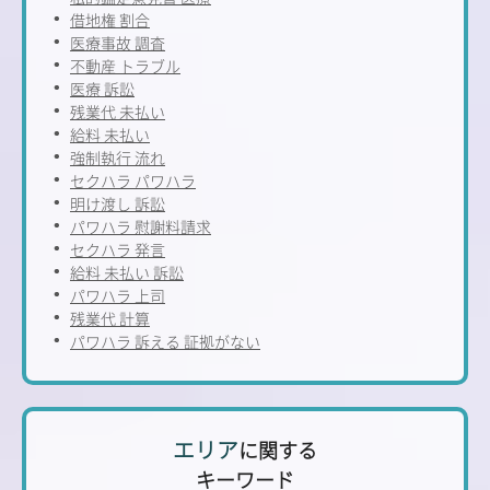
借地権 割合
医療事故 調査
不動産 トラブル
医療 訴訟
残業代 未払い
給料 未払い
強制執行 流れ
セクハラ パワハラ
明け渡し 訴訟
パワハラ 慰謝料請求
セクハラ 発言
給料 未払い 訴訟
パワハラ 上司
残業代 計算
パワハラ 訴える 証拠がない
エリア
に関する
キーワード