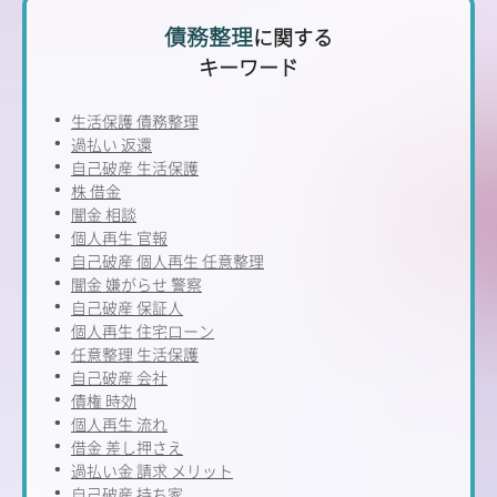
債務整理
に関する
キーワード
生活保護 債務整理
過払い 返還
自己破産 生活保護
株 借金
闇金 相談
個人再生 官報
自己破産 個人再生 任意整理
闇金 嫌がらせ 警察
自己破産 保証人
個人再生 住宅ローン
任意整理 生活保護
自己破産 会社
債権 時効
個人再生 流れ
借金 差し押さえ
過払い金 請求 メリット
自己破産 持ち家