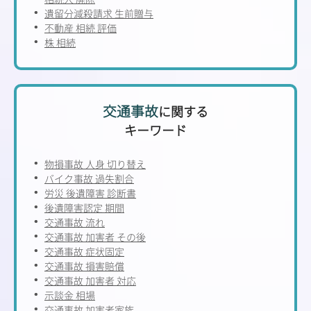
遺留分減殺請求 生前贈与
不動産 相続 評価
株 相続
交通事故
に関する
キーワード
物損事故 人身 切り替え
バイク事故 過失割合
労災 後遺障害 診断書
後遺障害認定 期間
交通事故 流れ
交通事故 加害者 その後
交通事故 症状固定
交通事故 損害賠償
交通事故 加害者 対応
示談金 相場
交通事故 加害者家族