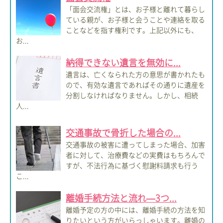
「面会交流権」とは、お子様と離れて暮らし
ている親が、お子様と会うことや連絡を取る
ことなどを指す権利です。上記以外にも、
お...
納得できない遺言を無効に...
遺言は、亡くなられた方の意思が書かれたも
ので、有効な遺言であればその通りに遺産を
分割しなければなりません。しかし、相続
人...
交通事故で骨折した場合の...
交通事故の被害に遭ってしまった場合、加害
者に対して、治療費などの実費はもちろんで
すが、不法行為に基づく慰謝料請求も行う
こ...
離婚手続方法と流れ―3つ...
離婚予定の方の中には、離婚手続の方法を知
りたいという方がいらっしゃいます。離婚の