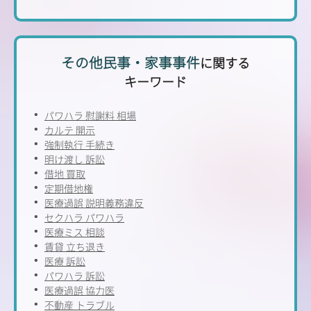
その他民事・家事事件
に関する
キーワード
パワハラ 慰謝料 相場
カルテ 開示
強制執行 手続き
明け渡し 訴訟
借地 買取
定期借地権
医療過誤 説明義務違反
セクハラ パワハラ
医療ミス 相談
賃貸 立ち退き
医療 訴訟
パワハラ 訴訟
医療過誤 協力医
不動産 トラブル