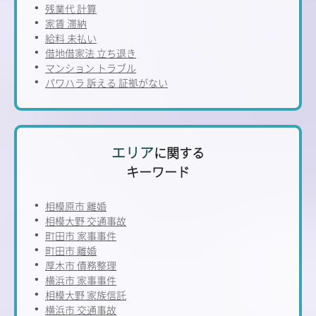
残業代 計算
家賃 滞納
給料 未払い
借地借家法 立ち退き
マンション トラブル
パワハラ 訴える 証拠がない
エリア
に関する
キーワード
相模原市 離婚
相模大野 交通事故
町田市 家事事件
町田市 離婚
厚木市 債務整理
横浜市 家事事件
相模大野 家族信託
横浜市 交通事故