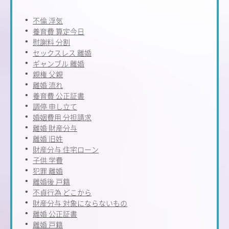
不倫 浮気
養育費 算定今日
慰謝料 分割
セックスレス 離婚
ギャンブル 離婚
親権 父親
離婚 流れ
養育費 公正証書
調停 申し立て
婚姻費用 分担請求
離婚 財産分与
離婚 旧姓
財産分与 住宅ローン
子供 学費
犯罪 離婚
離婚後 戸籍
不貞行為 どこから
財産分与 対象にならないもの
離婚 公正証書
離婚 戸籍