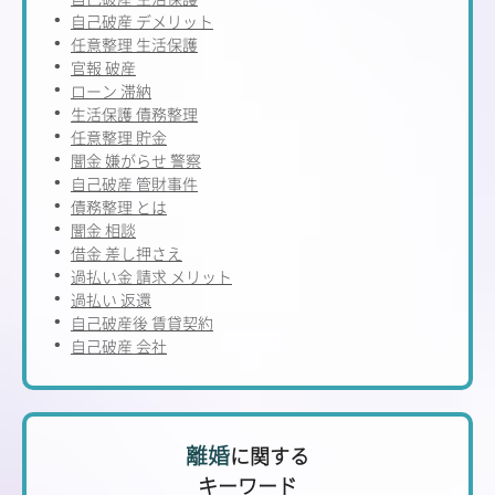
自己破産 デメリット
任意整理 生活保護
官報 破産
ローン 滞納
生活保護 債務整理
任意整理 貯金
闇金 嫌がらせ 警察
自己破産 管財事件
債務整理 とは
闇金 相談
借金 差し押さえ
過払い金 請求 メリット
過払い 返還
自己破産後 賃貸契約
自己破産 会社
離婚
に関する
キーワード