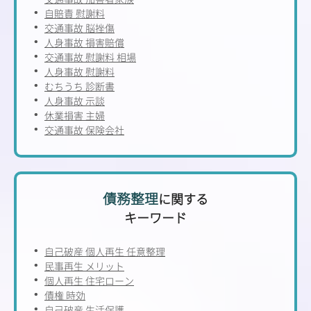
自賠責 慰謝料
交通事故 脳挫傷
人身事故 損害賠償
交通事故 慰謝料 相場
人身事故 慰謝料
むちうち 診断書
人身事故 示談
休業損害 主婦
交通事故 保険会社
債務整理
に関する
キーワード
自己破産 個人再生 任意整理
民事再生 メリット
個人再生 住宅ローン
債権 時効
自己破産 生活保護