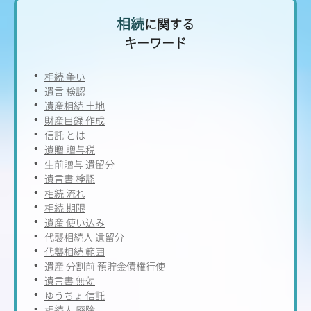
相続
に関する
キーワード
相続 争い
遺言 検認
遺産相続 土地
財産目録 作成
信託 とは
遺贈 贈与税
生前贈与 遺留分
遺言書 検認
相続 流れ
相続 期限
遺産 使い込み
代襲相続人 遺留分
代襲相続 範囲
遺産 分割前 預貯金債権行使
遺言書 無効
ゆうちょ 信託
相続人 廃除