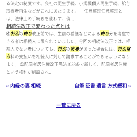
る法定の制度です。会社の更生手続、小規模個人再生手続、給与
取得者再生などがこれにあたります。 ・任意整理任意整理と
は、法律上の手続きを使わず、債...
相続法改正で変わった点とは
④
特別
の
寄与
改正前では、生前の看護などによる
寄与
分を考慮で
きる者は相続人に限られていました。今回の相続法改正では、相
続人でない者についても、
特別
の
寄与
があった場合には、
特別
寄
与
料の支払いを相続人に対して請求することができるようになり
ます。 ⑤配偶者居住権改正民法1028条で新しく、配偶者居住権
という権利が創設され...
« 内縁の妻 相続
自筆 証書 遺言 方式緩和 »
一覧に戻る