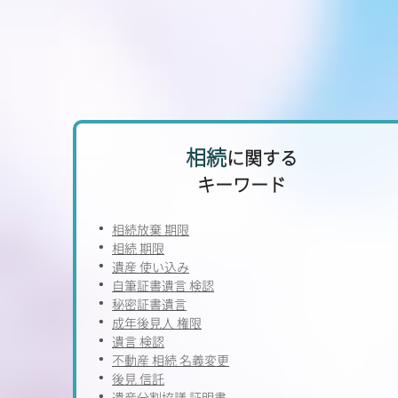
相続
に関する
キーワード
相続放棄 期限
相続 期限
遺産 使い込み
自筆証書遺言 検認
秘密証書遺言
成年後見人 権限
遺言 検認
不動産 相続 名義変更
後見 信託
遺産分割協議 証明書