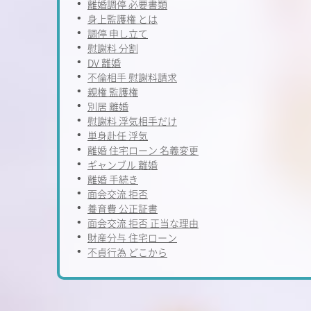
離婚調停 必要書類
身上監護権 とは
調停 申し立て
慰謝料 分割
DV 離婚
不倫相手 慰謝料請求
親権 監護権
別居 離婚
慰謝料 浮気相手だけ
単身赴任 浮気
離婚 住宅ローン 名義変更
ギャンブル 離婚
離婚 手続き
面会交流 拒否
養育費 公正証書
面会交流 拒否 正当な理由
財産分与 住宅ローン
不貞行為 どこから