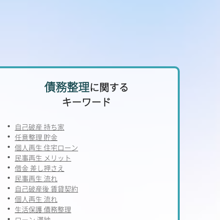
債務整理
に関する
キーワード
自己破産 持ち家
任意整理 貯金
個人再生 住宅ローン
民事再生 メリット
借金 差し押さえ
民事再生 流れ
自己破産後 賃貸契約
個人再生 流れ
生活保護 債務整理
ローン 滞納