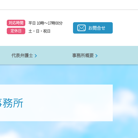
対応時間
平日 10時～17時00分
1
お問合せ
定休日
土・日・祝日
代表弁護士
事務所概要
事務所