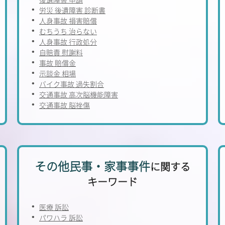
労災 後遺障害 診断書
人身事故 損害賠償
むちうち 治らない
人身事故 行政処分
自賠責 慰謝料
事故 賠償金
示談金 相場
バイク事故 過失割合
交通事故 高次脳機能障害
交通事故 脳挫傷
その他民事・家事事件
に関する
キーワード
医療 訴訟
パワハラ 訴訟