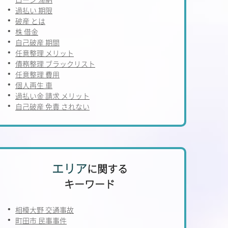
過払い 期限
破産 とは
株 借金
自己破産 期間
任意整理 メリット
債務整理 ブラックリスト
任意整理 費用
個人再生 車
過払い金 請求 メリット
自己破産 免責 されない
エリア
に関する
キーワード
相模大野 交通事故
町田市 民事事件