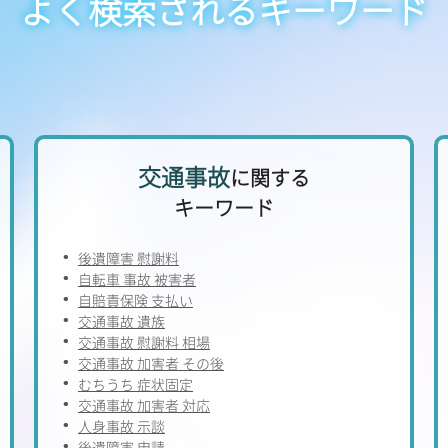
よく検索されるキーワード
交通事故
に関する
キーワード
後遺障害 慰謝料
自転車 事故 被害者
自賠責保険 支払い
交通事故 遺族
交通事故 慰謝料 相場
交通事故 加害者 その後
むちうち 症状固定
交通事故 加害者 対応
人身事故 示談
後遺障害 申請