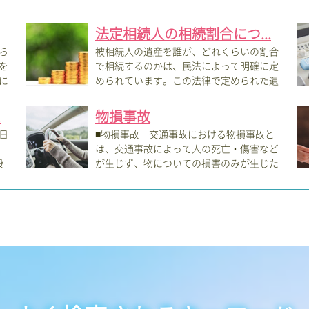
法定相続人の相続割合につ...
ら
被相続人の遺産を誰が、どれくらいの割合
を
で相続するのかは、民法によって明確に定
に
められています。この法律で定められた遺
産の取...
相続
.
物損事故
日
■物損事故 交通事故における物損事故と
は、交通事故によって人の死亡・傷害など
段
が生じず、物についての損害のみが生じた
場合を...