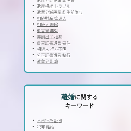
遺産相続 トラブル
遺留分減殺請求 生前贈与
相続財産 管理人
相続人 廃除
遺言書 無効
非嫡出子 相続
自筆証書遺言 要件
相続人 行方不明
公正証書遺言 執行
遺留分 計算
離婚
に関する
キーワード
不貞行為 証拠
犯罪 離婚