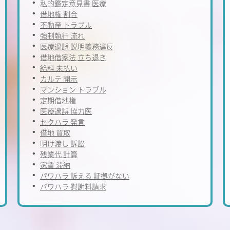
私的鑑定意見書 医療
借地権 割合
不動産 トラブル
強制執行 流れ
医療過誤 説明義務違反
借地借家法 立ち退き
給料 未払い
カルテ 開示
マンション トラブル
定期借地権
医療過誤 協力医
セクハラ 発言
借地 買取
明け渡し 訴訟
残業代 計算
家賃 滞納
パワハラ 訴える 証拠がない
パワハラ 慰謝料請求