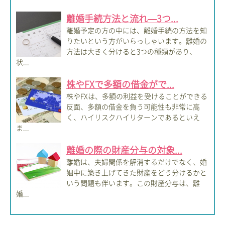
離婚手続方法と流れ―3つ...
離婚予定の方の中には、離婚手続の方法を知
りたいという方がいらっしゃいます。離婚の
方法は大きく分けると3つの種類があり、
状...
株やFXで多額の借金がで...
株やFXは、多額の利益を受けることができる
反面、多額の借金を負う可能性も非常に高
く、ハイリスクハイリターンであるといえ
ま...
離婚の際の財産分与の対象...
離婚は、夫婦関係を解消するだけでなく、婚
姻中に築き上げてきた財産をどう分けるかと
いう問題も伴います。この財産分与は、離
婚...