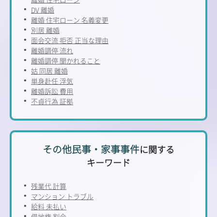
DV 離婚
離婚 住宅ローン 名義変更
別居 離婚
面会交流 拒否 正当な理由
離婚調停 流れ
離婚調停 聞かれること
姑 同居 離婚
単身赴任 浮気
離婚訴訟 費用
不貞行為 証拠
その他民事・家事事件
に関する
キーワード
残業代 計算
マンション トラブル
給料 未払い
借地権 割合