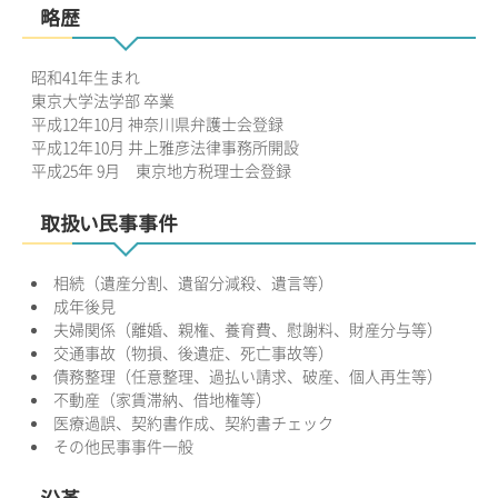
略歴
昭和41年生まれ
東京大学法学部 卒業
平成12年10月 神奈川県弁護士会登録
平成12年10月 井上雅彦法律事務所開設
平成25年 9月 東京地方税理士会登録
取扱い民事事件
相続（遺産分割、遺留分減殺、遺言等）
成年後見
夫婦関係（離婚、親権、養育費、慰謝料、財産分与等）
交通事故（物損、後遺症、死亡事故等）
債務整理（任意整理、過払い請求、破産、個人再生等）
不動産（家賃滞納、借地権等）
医療過誤、契約書作成、契約書チェック
その他民事事件一般