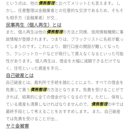
という点は、他の
債務整理
と比べてメリットとも言えます。 し
かし、任意整理は金融業者との任意的な交渉であるため、そもそ
も相手方（金融業者）が交...
民事再生（個人再生）とは
また、個人再生は他の
債務整理
の方法と同様、信用情報機関に事
故情報が登録されます。つまりは、ブラックリストに名前が載っ
てしまうのです。これにより、銀行口座の開設が難しくなった
り、クレジットカードなどが発行して貰えなくなるといった可能
性があります。 個人再生は、借金を大幅に減額できるだけでな
く、住宅といった資産を手元...
自己破産とは
自己破産とは、裁判所で手続を踏むことにより、すべての借金を
免責して貰う
債務整理
の方法となります。免責を受けることがで
きれば、結果的に全ての借金がなくなるのです。ただし、保有し
ている資産も清算しなければなりませんので、
債務整理
の中では
最終手段として考えることをおすすめします。 また、自己破産
では免責を受けることが出...
ヤミ金被害