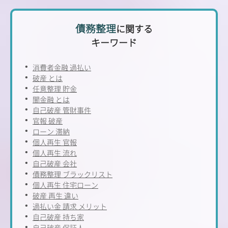
債務整理
に関する
キーワード
消費者金融 過払い
破産 とは
任意整理 貯金
闇金融 とは
自己破産 管財事件
官報 破産
ローン 滞納
個人再生 官報
個人再生 流れ
自己破産 会社
債務整理 ブラックリスト
個人再生 住宅ローン
破産 再生 違い
過払い金 請求 メリット
自己破産 持ち家
自己破産 保証人