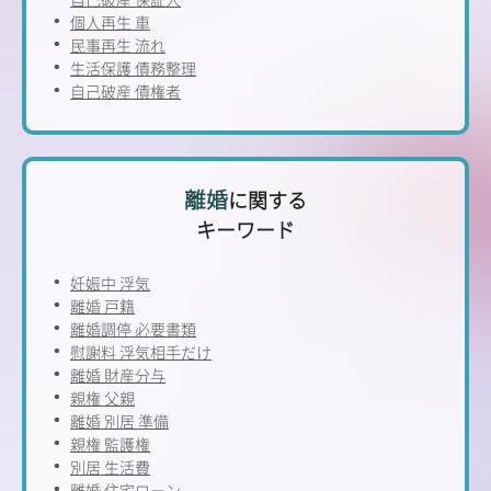
個人再生 車
民事再生 流れ
生活保護 債務整理
自己破産 債権者
離婚
に関する
キーワード
妊娠中 浮気
離婚 戸籍
離婚調停 必要書類
慰謝料 浮気相手だけ
離婚 財産分与
親権 父親
離婚 別居 準備
親権 監護権
別居 生活費
離婚 住宅ローン