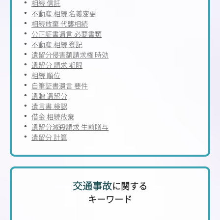
相続 信託
不動産 相続 名義変更
相続放棄 代襲相続
公正証書遺言 必要書類
不動産 相続 登記
遺留分侵害額請求権 時効
遺留分 請求 期限
相続 順位
自筆証書遺言 要件
遺贈 遺留分
遺言書 検認
借金 相続放棄
遺留分減殺請求 生前贈与
遺留分 計算
交通事故
に関する
キーワード