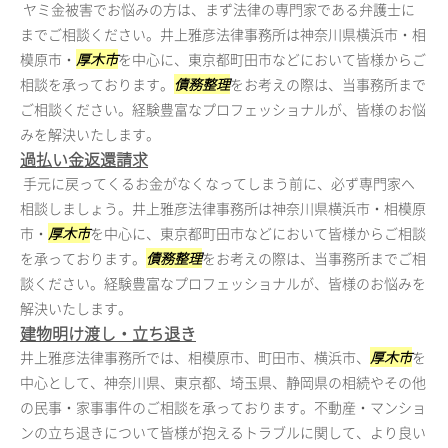
ヤミ金被害でお悩みの方は、まず法律の専門家である弁護士に
までご相談ください。井上雅彦法律事務所は神奈川県横浜市・相
模原市・
厚木市
を中心に、東京都町田市などにおいて皆様からご
相談を承っております。
債務整理
をお考えの際は、当事務所まで
ご相談ください。経験豊富なプロフェッショナルが、皆様のお悩
みを解決いたします。
過払い金返還請求
手元に戻ってくるお金がなくなってしまう前に、必ず専門家へ
相談しましょう。井上雅彦法律事務所は神奈川県横浜市・相模原
市・
厚木市
を中心に、東京都町田市などにおいて皆様からご相談
を承っております。
債務整理
をお考えの際は、当事務所までご相
談ください。経験豊富なプロフェッショナルが、皆様のお悩みを
解決いたします。
建物明け渡し・立ち退き
井上雅彦法律事務所では、相模原市、町田市、横浜市、
厚木市
を
中心として、神奈川県、東京都、埼玉県、静岡県の相続やその他
の民事・家事事件のご相談を承っております。不動産・マンショ
ンの立ち退きについて皆様が抱えるトラブルに関して、より良い