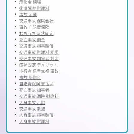
示談金 相場
後遺障害 慰謝料
事故 示談
交通事故 保険会社
事故 自賠責保険
むちうち 症状固定
死亡事故 罰金
交通事故 損害賠償
交通事故 慰謝料 相場
交通事故 加害者 対応
症状固定 デメリット
歩行者 信号無視 事故
事故 賠償金
自賠責保険 支払い
死亡事故 加害者
交通事故 通院 慰謝料
人身事故 示談
交通事故 遺族
人身事故 損害賠償
人身事故 慰謝料