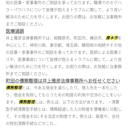
他の民事・家事事件のご相談を承っております。職場でのセクハ
ラ・パワハラについて皆様が抱えるトラブルに関して、より良い
解決のために力を尽くします。お困りの際は、お気軽に当事務所
までご相談ください。
医療過誤
井上雅彦法律事務所では、相模原市、町田市、横浜市、
厚木市
を
中心として、神奈川県、東京都、埼玉県、静岡県の相続やその他
の民事・家事事件のご相談を承っております。医師による医療ミ
スや、医療事故について皆様が抱えるトラブルに関して、より良
い解決のために力を尽くします。お困りの際は、お気軽に当事務
所までご相談ください。
町田の債務整理は井上雅彦法律事務所へお任せください
債務整理
とは、今ある借金を減らしたり、借入先を一本化した
り、借金を免除してもらうための制度の利用や交渉のことをいい
ます。
債務整理
には、例えば、以下の方法があります。 ・清算
型手続清算型手続とは、債務超過した人の財産を債権者に分配し
て、その借金を0にする法定の制度です。例えば、破産や、会社
の特別清算手続などがこれ...