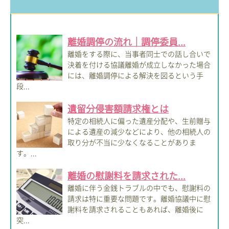
離婚調停の流れ｜調停委員...
離婚をする際に、当事者同士での話し合いで
決着を付ける協議離婚が成立しなかった場合
には、離婚調停による解決を図るという手
段...
遺留分侵害額請求権とは
特定の相続人に偏った遺産分配や、生前贈与
による遺産の減少などにより、他の相続人の
取り分が不当に少なくなることがありま
す。...
離婚の慰謝料を請求された...
離婚に伴う金銭トラブルの中でも、慰謝料の
請求は特に重要な問題です。離婚協議中に慰
謝料を請求されることもあれば、離婚後に
突...