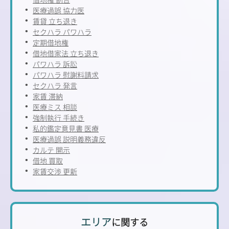
医療過誤 協力医
賃貸 立ち退き
セクハラ パワハラ
定期借地権
借地借家法 立ち退き
パワハラ 訴訟
パワハラ 慰謝料請求
セクハラ 発言
家賃 滞納
医療ミス 相談
強制執行 手続き
私的鑑定意見書 医療
医療過誤 説明義務違反
カルテ 開示
借地 買取
家賃交渉 更新
エリア
に関する