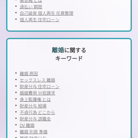
過払い 期限
自己破産 個人再生 任意整理
個人再生 住宅ローン
離婚
に関する
キーワード
離婚 原因
セックスレス 離婚
財産分与 住宅ローン
婚姻費用 分担請求
身上監護権 とは
財産分与 相場
不貞行為 どこから
財産分与 退職金
DV 離婚
離婚 別居 準備
離婚 財産分与