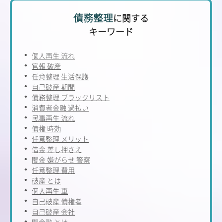
債務整理
に関する
キーワード
個人再生 流れ
官報 破産
任意整理 生活保護
自己破産 期間
債務整理 ブラックリスト
消費者金融 過払い
民事再生 流れ
債権 時効
任意整理 メリット
借金 差し押さえ
闇金 嫌がらせ 警察
任意整理 費用
破産 とは
個人再生 車
自己破産 債権者
自己破産 会社
闇金融 とは