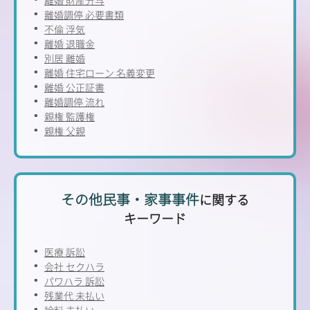
離婚調停 必要書類
不倫 浮気
離婚 退職金
別居 離婚
離婚 住宅ローン 名義変更
離婚 公正証書
離婚調停 流れ
親権 監護権
親権 父親
その他民事・家事事件
に関する
キーワード
医療 訴訟
会社 セクハラ
パワハラ 訴訟
残業代 未払い
給料 未払い