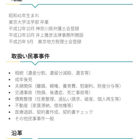
昭和41年生まれ
東京大学法学部 卒業
平成12年10月 神奈川県弁護士会登録
平成12年10月 井上雅彦法律事務所開設
平成25年 9月 東京地方税理士会登録
取扱い民事事件
相続（遺産分割、遺留分減殺、遺言等）
成年後見
夫婦関係（離婚、親権、養育費、慰謝料、財産分与等）
交通事故（物損、後遺症、死亡事故等）
債務整理（任意整理、過払い請求、破産、個人再生等）
不動産（家賃滞納、借地権等）
医療過誤、契約書作成、契約書チェック
その他民事事件一般
沿革