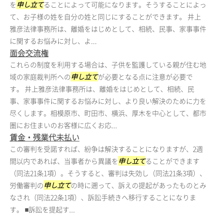
を
申し立て
ることによって可能になります。そうすることによっ
て、お子様の姓を自分の姓と同じにすることができます。 井上
雅彦法律事務所は、離婚をはじめとして、相続、民事、家事事件
に関するお悩みに対し、よ...
面会交流権
これらの制度を利用する場合は、子供を監護している親が住む地
域の家庭裁判所への
申し立て
が必要となる点に注意が必要で
す。 井上雅彦法律事務所は、離婚をはじめとして、相続、民
事、家事事件に関するお悩みに対し、より良い解決のために力を
尽くします。相模原市、町田市、横浜、厚木を中心として、都市
圏にお住まいのお客様に広くお応...
賃金・残業代未払い
この審判を受諾すれば、紛争は解決することになりますが、2週
間以内であれば、当事者から異議を
申し立て
ることができます
（同法21条1項）。そうすると、審判は失効し（同法21条3項）、
労働審判の
申し立て
の時に遡って、訴えの提起があったものとみ
なされ（同法22条1項）、訴訟手続きへ移行することになりま
す。 ■訴訟を提起す...