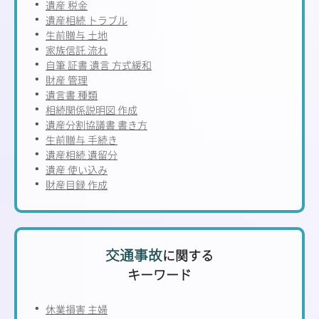
遺産 税金
遺産相続 トラブル
生前贈与 土地
家族信託 流れ
自筆 証書 遺言 方式緩和
財産 管理
遺言書 種類
相続関係説明図 作成
遺産分割協議書 書き方
生前贈与 手続き
遺産相続 遺留分
遺産 使い込み
財産目録 作成
交通事故
に関する
キーワード
休業損害 主婦