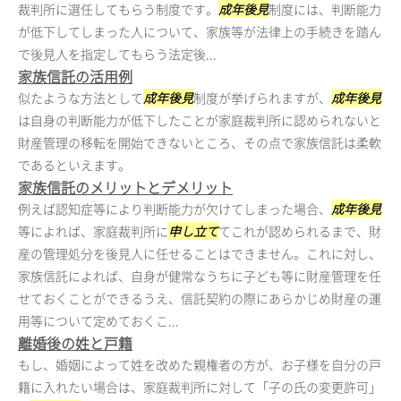
裁判所に選任してもらう制度です。
成年後見
制度には、判断能力
が低下してしまった人について、家族等が法律上の手続きを踏ん
で後見人を指定してもらう法定後...
家族信託の活用例
似たような方法として
成年後見
制度が挙げられますが、
成年後見
は自身の判断能力が低下したことが家庭裁判所に認められないと
財産管理の移転を開始できないところ、その点で家族信託は柔軟
であるといえます。
家族信託のメリットとデメリット
例えば認知症等により判断能力が欠けてしまった場合、
成年後見
等によれば、家庭裁判所に
申し立て
てこれが認められるまで、財
産の管理処分を後見人に任せることはできません。これに対し、
家族信託によれば、自身が健常なうちに子ども等に財産管理を任
せておくことができるうえ、信託契約の際にあらかじめ財産の運
用等について定めておくこ...
離婚後の姓と戸籍
もし、婚姻によって姓を改めた親権者の方が、お子様を自分の戸
籍に入れたい場合は、家庭裁判所に対して「子の氏の変更許可」