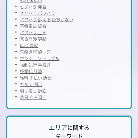
セクハラ 発言
セクハラ パワハラ
パワハラ 訴える 証拠がない
医療事故 調査
パワハラ 上司
家賃交渉 更新
借地 買取
医療過誤 協力医
マンション トラブル
強制執行 手続き
残業代 計算
給料 未払い 訴訟
カルテ 開示
明け渡し 訴訟
賃貸 立ち退き
エリア
に関する
キーワード