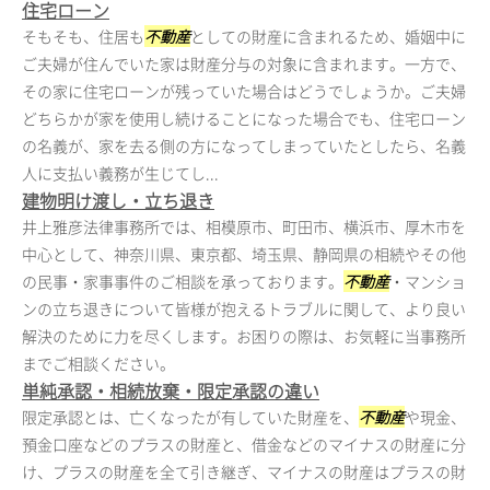
住宅ローン
そもそも、住居も
不動産
としての財産に含まれるため、婚姻中に
ご夫婦が住んでいた家は財産分与の対象に含まれます。一方で、
その家に住宅ローンが残っていた場合はどうでしょうか。ご夫婦
どちらかが家を使用し続けることになった場合でも、住宅ローン
の名義が、家を去る側の方になってしまっていたとしたら、名義
人に支払い義務が生じてし...
建物明け渡し・立ち退き
井上雅彦法律事務所では、相模原市、町田市、横浜市、厚木市を
中心として、神奈川県、東京都、埼玉県、静岡県の相続やその他
の民事・家事事件のご相談を承っております。
不動産
・マンショ
ンの立ち退きについて皆様が抱えるトラブルに関して、より良い
解決のために力を尽くします。お困りの際は、お気軽に当事務所
までご相談ください。
単純承認・相続放棄・限定承認の違い
限定承認とは、亡くなったが有していた財産を、
不動産
や現金、
預金口座などのプラスの財産と、借金などのマイナスの財産に分
け、プラスの財産を全て引き継ぎ、マイナスの財産はプラスの財