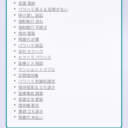
家賃 滞納
パワハラ 訴える 証拠がない
明け渡し 訴訟
強制執行 流れ
強制執行 手続き
借地 買取
残業代 計算
パワハラ 訴訟
会社 セクハラ
セクハラ パワハラ
医療ミス 相談
マンション トラブル
定期借地権
パワハラ 慰謝料請求
借地借家法 立ち退き
医療事故 調査
家賃交渉 更新
借地権 割合
賃貸 立ち退き
残業代 未払い