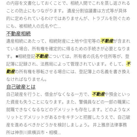
の内容を文書化しておくことで、相続人間でこれを蒸し返される
ことの防止にもつながります。 遺産分割協議書は方式等が具体
的に定められているわけではありませんが、トラブルを防ぐため
にも、被相続人の氏名や亡...
不動産相続
遺産相続にあたって、相続財産に土地や住宅等の
不動産
が含まれ
ている場合、所有権を確定的に得るための手続きが必要となりま
す。 ■相続登記
不動産
については、所有者の氏名や住所等が、登
記簿に記録され、法務局によって管理されています。そして、
不
動産
の所有権を移転させる場合には、登記簿上の名義を書き換え
なければなりません。
自己破産とは
自己破産を行うと、借金がなくなる一方で、
不動産
や預金といっ
た資産も失うことになります。また、警備員などの一部の職業に
就職できなくなるなどのデメリットも存在します。どのようなメ
リットとデメリットがあるかをキチンと把握したうえで、自己破
産を進めるべきかどうかを検討しましょう。 井上雅彦法律事務
所は神奈川県横浜市・相模...