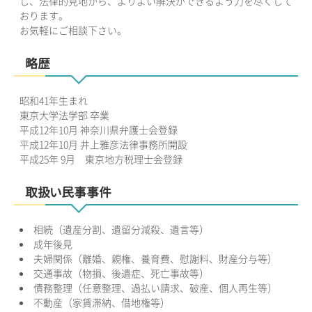
し、法律的見地から、よりよい解決ができるよう力を尽くして
おります。
お気軽にご相談下さい。
略歴
昭和41年生まれ
東京大学法学部 卒業
平成12年10月 神奈川県弁護士会登録
平成12年10月 井上雅彦法律事務所開設
平成25年 9月 東京地方税理士会登録
取扱い民事事件
相続（遺産分割、遺留分減殺、遺言等）
成年後見
夫婦関係（離婚、親権、養育費、慰謝料、財産分与等）
交通事故（物損、後遺症、死亡事故等）
債務整理（任意整理、過払い請求、破産、個人再生等）
不動産（家賃滞納、借地権等）