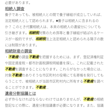
必要があります。
相続人調査
養子であっても、被相続人との間で養子縁組が成立していれば、
法定相続人として認められます。■養子は相続人に含まれるの
か？ このとき代襲相続人は、本来の相続人の遺留分についても
引き継ぎます。
相続税
対策のため孫等と養子縁組が結ばれるケー
スが一般的ですが、
相続税
法上法定相続人と認められる陽子の数
には制限があります。
相続財産の調査
・
不動産
の調査
不動産
を把握するためには、まず、登記済権利証
や固定資産税・都市計画税課税明細書を探し、これに記載された
不動産
を調査することになります。これらがなかった場合には、
対象
不動産
のありそうな市区町村の役場にて名寄帳を発行しても
らうことで、被相続人が当該市区町村内に所有する
不動産
を調べ
ることができます。
不動産
...
遺産分割協議とは
必ず作らなければならないわけではありませんが、
不動産
の相続
登記などの際に、遺産分割協議書が必要になります。また、協議