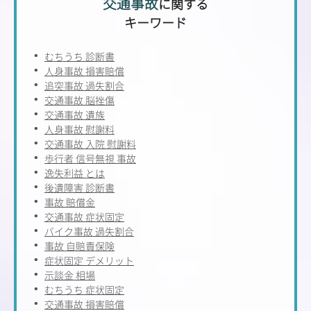
交通事故
に関する
キーワード
むちうち 診断書
人身事故 損害賠償
追突事故 過失割合
交通事故 脳挫傷
交通事故 遺族
人身事故 慰謝料
交通事故 入院 慰謝料
歩行者 信号無視 事故
逸失利益 とは
後遺障害 診断書
事故 賠償金
交通事故 症状固定
バイク事故 過失割合
事故 自賠責保険
症状固定 デメリット
示談金 相場
むちうち 症状固定
交通事故 損害賠償