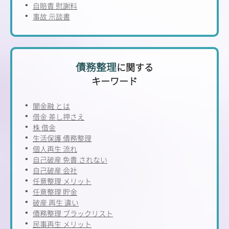
自賠責 慰謝料
事故 示談書
債務整理
に関する
キーワード
闇金融 とは
借金 差し押さえ
株 借金
生活保護 債務整理
個人再生 流れ
自己破産 免責 されない
自己破産 会社
任意整理 メリット
任意整理 貯金
破産 再生 違い
債務整理 ブラックリスト
民事再生 メリット