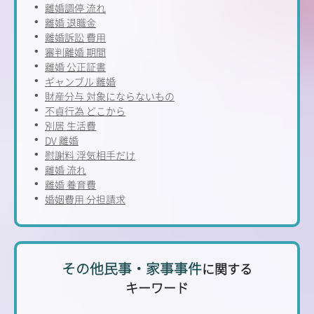
離婚調停 流れ
離婚 退職金
離婚訴訟 費用
審判離婚 期間
離婚 公正証書
ギャンブル 離婚
財産分与 対象にならないもの
不貞行為 どこから
別居 生活費
DV 離婚
慰謝料 浮気相手だけ
離婚 流れ
離婚 養育費
婚姻費用 分担請求
その他民事・家事事件
に関する
キーワード