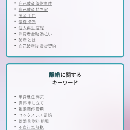
自己破産 管財事件
自己破産 持ち家
闇金 手口
債権 時効
個人再生 官報
消費者金融 過払い
破産 とは
自己破産後 賃貸契約
離婚
に関する
キーワード
単身赴任 浮気
調停 申し立て
離婚調停 費用
セックスレス 離婚
離婚 慰謝料 相場
不貞行為 証拠