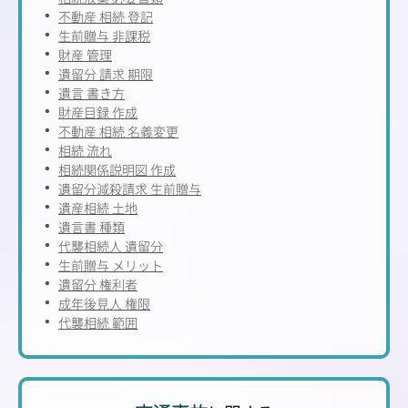
不動産 相続 登記
生前贈与 非課税
財産 管理
遺留分 請求 期限
遺言 書き方
財産目録 作成
不動産 相続 名義変更
相続 流れ
相続関係説明図 作成
遺留分減殺請求 生前贈与
遺産相続 土地
遺言書 種類
代襲相続人 遺留分
生前贈与 メリット
遺留分 権利者
成年後見人 権限
代襲相続 範囲