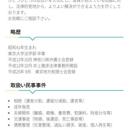
し、法律的見地から、よりよい解決ができるよう力を尽くして
おります。
お気軽にご相談下さい。
略歴
昭和41年生まれ
東京大学法学部 卒業
平成12年10月 神奈川県弁護士会登録
平成12年10月 井上雅彦法律事務所開設
平成25年 9月 東京地方税理士会登録
取扱い民事事件
相続（遺産分割、遺留分減殺、遺言等）
成年後見
夫婦関係（離婚、親権、養育費、慰謝料、財産分与等）
交通事故（物損、後遺症、死亡事故等）
債務整理（任意整理、過払い請求、破産、個人再生等）