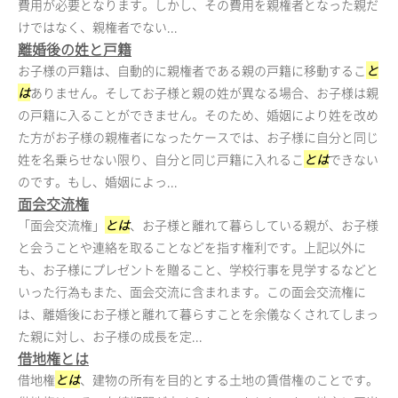
費用が必要となります。しかし、その費用を親権者となった親だ
けではなく、親権者でない...
離婚後の姓と戸籍
お子様の戸籍は、自動的に親権者である親の戸籍に移動するこ
と
は
ありません。そしてお子様と親の姓が異なる場合、お子様は親
の戸籍に入ることができません。そのため、婚姻により姓を改め
た方がお子様の親権者になったケースでは、お子様に自分と同じ
姓を名乗らせない限り、自分と同じ戸籍に入れるこ
とは
できない
のです。もし、婚姻によっ...
面会交流権
「面会交流権」
とは
、お子様と離れて暮らしている親が、お子様
と会うことや連絡を取ることなどを指す権利です。上記以外に
も、お子様にプレゼントを贈ること、学校行事を見学するなどと
いった行為もまた、面会交流に含まれます。この面会交流権に
は、離婚後にお子様と離れて暮らすことを余儀なくされてしまっ
た親に対し、お子様の成長を定...
借地権とは
借地権
とは
、建物の所有を目的とする土地の賃借権のことです。