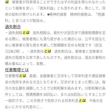
は
、被害者が将来得ることができたはずの利益を得られなかった
という損害を言い、「逸失利益」とも言われます。例として、将
来の給料が挙げられます。 ■精神的損害 精神的損害は、「慰謝
料」と言うほうが馴染み...
過失割合
・過失相殺
とは
過失相殺は、裁判や示談交渉で損害賠償額を定
める際に、被害者側にも落ち度があった場合には、公平を図るた
めに被害者の落ち度を考慮して賠償額を定める制度です（民法
722条2項）。 ・過失割合
とは
過失割合は、被害者と加害者の
過失の程度を比率で表したものです。過失割合は、過去の事例の
積み重ねによって、実務...
任意整理とは
任意整理
とは
、直接、金融業者と交渉をして将来利息や遅延損害
金の免除を求める方法となります。交渉がまとまった際には、毎
月の支払額を減額したうえで分割和解を組みます。分割和解の条
件としては、残債務額を36回払い、または60回払いとすることが
一般的です。 この手続きで免除される将来利息
とは
、今後の支
払いにかかる利息のこ...