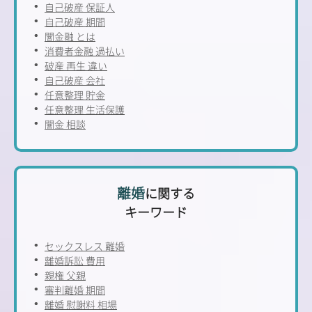
自己破産 保証人
自己破産 期間
闇金融 とは
消費者金融 過払い
破産 再生 違い
自己破産 会社
任意整理 貯金
任意整理 生活保護
闇金 相談
離婚
に関する
キーワード
セックスレス 離婚
離婚訴訟 費用
親権 父親
審判離婚 期間
離婚 慰謝料 相場