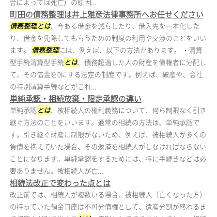
合によっては死亡）の原因...
町田の債務整理は井上雅彦法律事務所へお任せください
債務整理
とは
、今ある借金を減らしたり、借入先を一本化した
り、借金を免除してもらうための制度の利用や交渉のことをいい
ます。
債務整理
には、例えば、以下の方法があります。 ・清算
型手続清算型手続
とは
、債務超過した人の財産を債権者に分配し
て、その借金を0にする法定の制度です。例えば、破産や、会社
の特別清算手続などがこれ...
単純承認・相続放棄・限定承認の違い
単純承認
とは
、被相続人の権利義務について、何ら制限なく引き
継ぐ方法のことをいいます。通常の相続の方法は、単純承認で
す。引き継ぐ財産に制限がないため、例えば、被相続人が多くの
負債を抱えていた場合、その返済を相続人がしなければならない
ことになります。単純承認をするためには、特に手続きなどは必
要ありません。被相続人が亡...
相続法改正で変わった点とは
改正前では、相続人が複数いる場合、被相続人（亡くなった方）
の持っていた預金口座は不可分債権として、遺産分割が終わるま