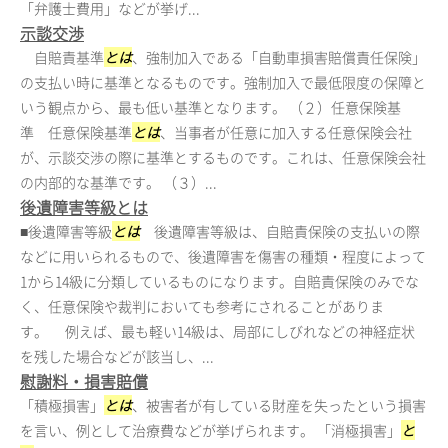
「弁護士費用」などが挙げ...
示談交渉
自賠責基準
とは
、強制加入である「自動車損害賠償責任保険」
の支払い時に基準となるものです。強制加入で最低限度の保障と
いう観点から、最も低い基準となります。 （２）任意保険基
準 任意保険基準
とは
、当事者が任意に加入する任意保険会社
が、示談交渉の際に基準とするものです。これは、任意保険会社
の内部的な基準です。 （３）...
後遺障害等級とは
■後遺障害等級
とは
後遺障害等級は、自賠責保険の支払いの際
などに用いられるもので、後遺障害を傷害の種類・程度によって
1から14級に分類しているものになります。自賠責保険のみでな
く、任意保険や裁判においても参考にされることがありま
す。 例えば、最も軽い14級は、局部にしびれなどの神経症状
を残した場合などが該当し、...
慰謝料・損害賠償
「積極損害」
とは
、被害者が有している財産を失ったという損害
を言い、例として治療費などが挙げられます。 「消極損害」
と