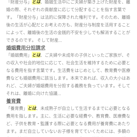
「財産分与」
とは
、婚姻生活中にご夫婦が築き上げた財産を、離
婚の際、それぞれの貢献度に応じて分配することを指す言葉で
す。「財産分与」は法的に保障された権利です。そのため、離婚
後の生活が心配だとお考えの方も、財産分与制度を活用すること
によって、離婚後の生活の金銭的不安を少しでも解消することが
できるのです。 そして財産...
婚姻費用分担請求
「婚姻費用」
とは
、ご夫婦や未成年の子供といったご家族が、そ
の収入や社会的地位に応じて、社会生活を維持するために必要と
なる費用を指す言葉です。生活費をはじめとして、教育費や医療
費なども婚姻費用に該当します。本来であれば、収入の大小はあ
れど、ご夫婦が婚姻費用を分担する義務を負っています。そして
それは、離婚に向けた協議...
養育費
「養育費」
とは
、未成熟子が自立して生活するまでに必要となる
費用を指します。主に、生活に必要な経費や、教育費、医療費な
ど、子供を教育・監護する際に必要となる費用が養育費にあたり
ます。まだ自立していないお子様を育てていくためには、多額の