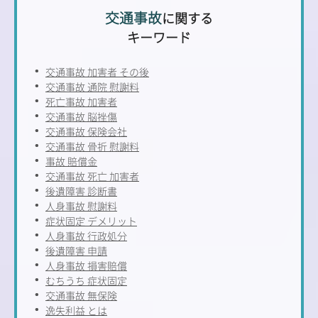
交通事故
に関する
キーワード
交通事故 加害者 その後
交通事故 通院 慰謝料
死亡事故 加害者
交通事故 脳挫傷
交通事故 保険会社
交通事故 骨折 慰謝料
事故 賠償金
交通事故 死亡 加害者
後遺障害 診断書
人身事故 慰謝料
症状固定 デメリット
人身事故 行政処分
後遺障害 申請
人身事故 損害賠償
むちうち 症状固定
交通事故 無保険
逸失利益 とは