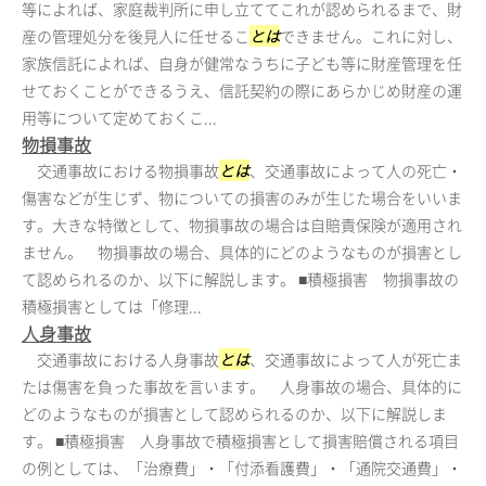
等によれば、家庭裁判所に申し立ててこれが認められるまで、財
産の管理処分を後見人に任せるこ
とは
できません。これに対し、
家族信託によれば、自身が健常なうちに子ども等に財産管理を任
せておくことができるうえ、信託契約の際にあらかじめ財産の運
用等について定めておくこ...
物損事故
交通事故における物損事故
とは
、交通事故によって人の死亡・
傷害などが生じず、物についての損害のみが生じた場合をいいま
す。大きな特徴として、物損事故の場合は自賠責保険が適用され
ません。 物損事故の場合、具体的にどのようなものが損害とし
て認められるのか、以下に解説します。 ■積極損害 物損事故の
積極損害としては「修理...
人身事故
交通事故における人身事故
とは
、交通事故によって人が死亡ま
たは傷害を負った事故を言います。 人身事故の場合、具体的に
どのようなものが損害として認められるのか、以下に解説しま
す。 ■積極損害 人身事故で積極損害として損害賠償される項目
の例としては、「治療費」・「付添看護費」・「通院交通費」・