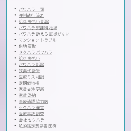
パワハラ 上司
強制執行 流れ
給料 未払い 訴訟
パワハラ 慰謝料 相場
パワハラ 訴える 証拠がない
マンション トラブル
借地 買取
セクハラ パワハラ
給料 未払い
パワハラ 訴訟
残業代 計算
医療ミス 相談
定期借地権
家賃交渉 更新
家賃 滞納
医療過誤 協力医
セクハラ 発言
医療事故 調査
会社 セクハラ
私的鑑定意見書 医療