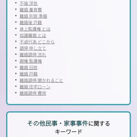
不倫 浮気
離婚 養育費
離婚 別居 準備
離婚後 戸籍
身上監護権 とは
協議離婚 とは
不貞行為 どこから
調停 申し立て
離婚調停 流れ
親権 監護権
離婚 旧姓
離婚 戸籍
離婚調停 聞かれること
離婚 住宅ローン
離婚調停 費用
その他民事・家事事件
に関する
キーワード