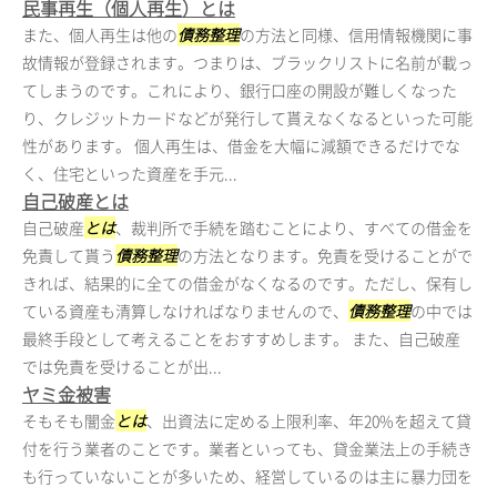
民事再生（個人再生）とは
また、個人再生は他の
債務整理
の方法と同様、信用情報機関に事
故情報が登録されます。つまりは、ブラックリストに名前が載っ
てしまうのです。これにより、銀行口座の開設が難しくなった
り、クレジットカードなどが発行して貰えなくなるといった可能
性があります。 個人再生は、借金を大幅に減額できるだけでな
く、住宅といった資産を手元...
自己破産とは
自己破産
とは
、裁判所で手続を踏むことにより、すべての借金を
免責して貰う
債務整理
の方法となります。免責を受けることがで
きれば、結果的に全ての借金がなくなるのです。ただし、保有し
ている資産も清算しなければなりませんので、
債務整理
の中では
最終手段として考えることをおすすめします。 また、自己破産
では免責を受けることが出...
ヤミ金被害
そもそも闇金
とは
、出資法に定める上限利率、年20%を超えて貸
付を行う業者のことです。業者といっても、貸金業法上の手続き
も行っていないことが多いため、経営しているのは主に暴力団を