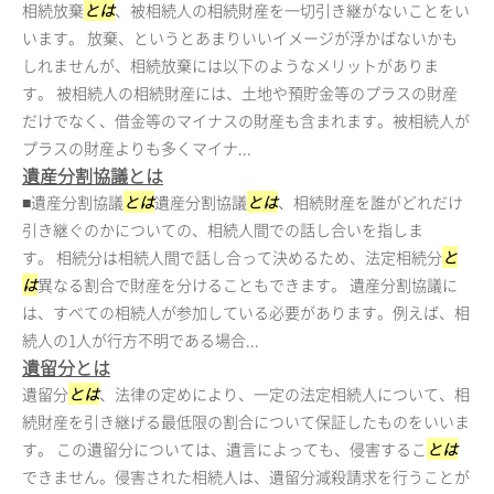
相続放棄
とは
、被相続人の相続財産を一切引き継がないことをい
います。 放棄、というとあまりいいイメージが浮かばないかも
しれませんが、相続放棄には以下のようなメリットがありま
す。 被相続人の相続財産には、土地や預貯金等のプラスの財産
だけでなく、借金等のマイナスの財産も含まれます。被相続人が
プラスの財産よりも多くマイナ...
遺産分割協議とは
■遺産分割協議
とは
遺産分割協議
とは
、相続財産を誰がどれだけ
引き継ぐのかについての、相続人間での話し合いを指しま
す。 相続分は相続人間で話し合って決めるため、法定相続分
と
は
異なる割合で財産を分けることもできます。 遺産分割協議に
は、すべての相続人が参加している必要があります。例えば、相
続人の1人が行方不明である場合...
遺留分とは
遺留分
とは
、法律の定めにより、一定の法定相続人について、相
続財産を引き継げる最低限の割合について保証したものをいいま
す。 この遺留分については、遺言によっても、侵害するこ
とは
できません。侵害された相続人は、遺留分減殺請求を行うことが