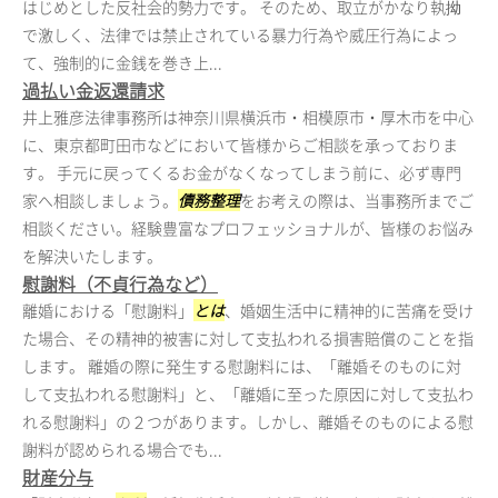
はじめとした反社会的勢力です。 そのため、取立がかなり執拗
で激しく、法律では禁止されている暴力行為や威圧行為によっ
て、強制的に金銭を巻き上...
過払い金返還請求
井上雅彦法律事務所は神奈川県横浜市・相模原市・厚木市を中心
に、東京都町田市などにおいて皆様からご相談を承っておりま
す。 手元に戻ってくるお金がなくなってしまう前に、必ず専門
家へ相談しましょう。
債務整理
をお考えの際は、当事務所までご
相談ください。経験豊富なプロフェッショナルが、皆様のお悩み
を解決いたします。
慰謝料（不貞行為など）
離婚における「慰謝料」
とは
、婚姻生活中に精神的に苦痛を受け
た場合、その精神的被害に対して支払われる損害賠償のことを指
します。 離婚の際に発生する慰謝料には、「離婚そのものに対
して支払われる慰謝料」と、「離婚に至った原因に対して支払わ
れる慰謝料」の２つがあります。しかし、離婚そのものによる慰
謝料が認められる場合でも...
財産分与