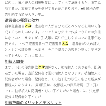
以内に、被相続人の相続財産についてすべて承継するか、限定承
認するか、放棄するかを選択する必要があります。■相続税の申
告相続する額が大きい場...
遺言書の種類と効力
自筆証書遺言
とは
、遺言者本人が自分で紙とペンなどを用いて作
成するものをいいます。いつでも自分だけで作成できるため負担
は小さいといえますが、形式等に誤りが生じやすいため注意が必
要です。 ・公正証書遺言公正証書遺言
とは
、遺言者が2人の証人
とともに公証役場へ出向き、そこで遺言の内容を公証人に聞き取
ってもらい、これに基づ...
相続人調査
まず、下記の優先順位
とは
関係なく、被相続人に夫や妻等、配偶
者がいた場合、当該配偶者は常に相続人となります。被相続人に
配偶者がいた場合、配偶者と、その他下記の順位に応じた親族が
相続人になります。 第1順位は、被相続人の直系卑属（子・孫）
です。被相続人に配偶者と1人の子どもがいた場合には、法定相
続分は配偶者と子どもが...
相続放棄のメリットとデメリット