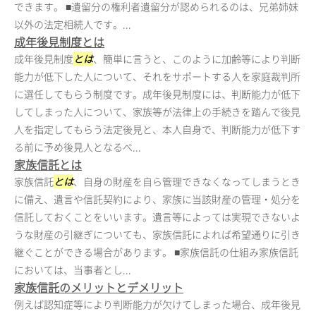
できます。 ■遺留分の権利者遺留分が認められるのは、兄弟姉妹
以外の法定相続人です。...
成年後見制度とは
成年後見制度
とは
、簡単に言うと、このように加齢等により判断
能力が低下した人について、それをサポートする人を家庭裁判所
に選任してもらう制度です。成年後見制度には、判断能力が低下
してしまった人について、家族等が法律上の手続きを踏んで後見
人を指定してもらう法定後見と、本人自身で、判断能力が低下す
る前に予め後見人となるべ...
家族信託とは
家族信託
とは
、自身の財産を自ら管理できなくなってしまうとき
に備え、遺言や信託契約により、家族に当該財産の管理・処分を
信託しておくことをいいます。遺言等によっては実現できないよ
うな財産の引継ぎについても、家族信託によれば希望通りに引き
継ぐことができる場合があります。 ■家族信託の仕組み家族信託
においては、当事者とし...
家族信託のメリットとデメリット
例えば認知症等により判断能力が欠けてしまった場合、成年後見