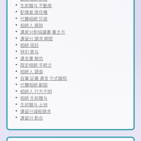
生前贈与 不動産
配偶者 居住権
代襲相続 兄弟
相続人 廃除
遺産分割協議書 書き方
遺留分 請求 期限
相続 信託
特別 寄与
遺言書 無効
限定相続 手続き
相続人 調査
自筆 証書 遺言 方式緩和
代襲相続 範囲
相続人 行方不明
相続 生前贈与
生前贈与 土地
遺留分減殺請求
遺留分 割合