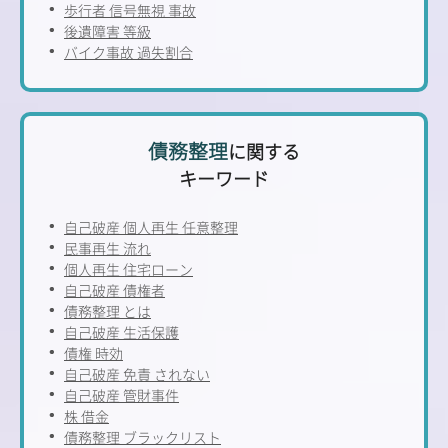
歩行者 信号無視 事故
後遺障害 等級
バイク事故 過失割合
債務整理
に関する
キーワード
自己破産 個人再生 任意整理
民事再生 流れ
個人再生 住宅ローン
自己破産 債権者
債務整理 とは
自己破産 生活保護
債権 時効
自己破産 免責 されない
自己破産 管財事件
株 借金
債務整理 ブラックリスト