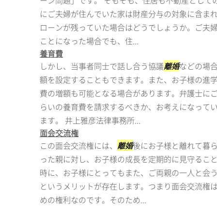
ーン問題」です。 そもそも、住居も不動産として
にご夫婦が住んでいた家は財産分与の対象に含ま
ローンが残っていた場合はどうでしょうか。ご夫
ことになった場合でも、住...
養育費
しかし、当事者同士で話し合う協議
離婚
などの場
額を設定することもできます。また、お子様の進
費の増額も可能となる場合があります。弁護士に
らいの養育費を請求するべきか、お考えになって
ます。 井上雅彦法律事務所...
面会交流権
この面会交流権には、
離婚
後にお子様と離れて暮
った親に対し、お子様の成長を定期的に見守るこ
時に、お子様にとってもまた、ご両親の一人と会
というメリットが存在します。つまり面会交流権
めの権利なのです。そのため...