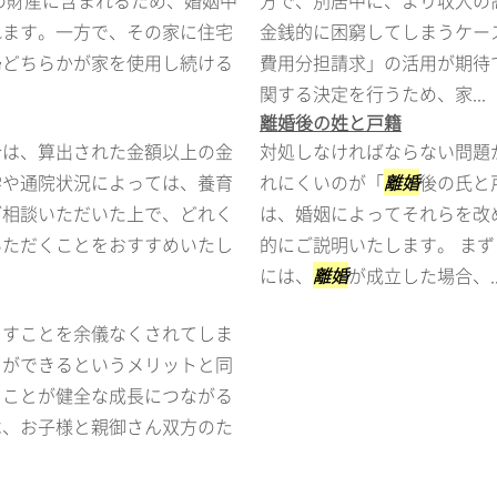
の財産に含まれるため、婚姻中
方で、別居中に、より収入の
れます。一方で、その家に住宅
金銭的に困窮してしまうケー
婦どちらかが家を使用し続ける
費用分担請求」の活用が期待
関する決定を行うため、家...
離婚後の姓と戸籍
合は、算出された金額以上の金
対処しなければならない問題
学や通院状況によっては、養育
れにくいのが「
離婚
後の氏と
ご相談いただいた上で、どれく
は、婚姻によってそれらを改
いただくことをおすすめいたし
的にご説明いたします。 まず
には、
離婚
が成立した場合、..
らすことを余儀なくされてしま
とができるというメリットと同
うことが健全な成長につながる
は、お子様と親御さん双方のた