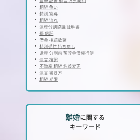
自筆 証書 遺言 方式緩和
相続 争い
特別 寄与
相続 流れ
遺産分割協議 証明書
孫 信託
借金 相続放棄
特別受益 持ち戻し
遺産 分割前 預貯金債権行使
遺言 検認
不動産 相続 名義変更
遺言 書き方
相続 期限
離婚
に関する
キーワード