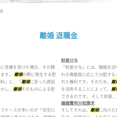
職金
離婚 退職金
財産分与
的に苦痛を受けた場合、その精
「財産分与」とは、婚姻生活
します。
離婚
の際に発生する慰
れの貢献度に応じて分配する
謝料」と、「
離婚
に至った原因
れた権利です。そのため、
離
しかし、
離婚
そのものによる慰
を活用することによって、
離
できるのです。 そして財産...
婚姻費用分担請求
まうケースが多いのが「住宅ロ
そしてそれは、
離婚
に向けた