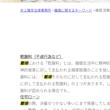
井上雅彦法律事務所
>
離婚に関するキーワード
>
離婚 退
慰謝料（不貞行為など）
離婚
における「慰謝料」とは、婚姻生活中に精神
神的被害に対して支払われる損害賠償のことを指
謝料には、「
離婚
そのものに対して支払われる慰
に対して支払われる慰謝料」の２つがあります。
謝料が認められる場合でも...
住宅ローン
離婚
の際、決着のつかない争いにまで発展してし