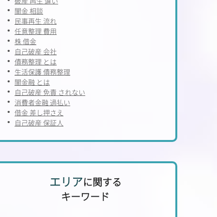
破産 再生 違い
闇金 相談
民事再生 流れ
任意整理 費用
株 借金
自己破産 会社
債務整理 とは
生活保護 債務整理
闇金融 とは
自己破産 免責 されない
消費者金融 過払い
借金 差し押さえ
自己破産 保証人
エリア
に関する
キーワード