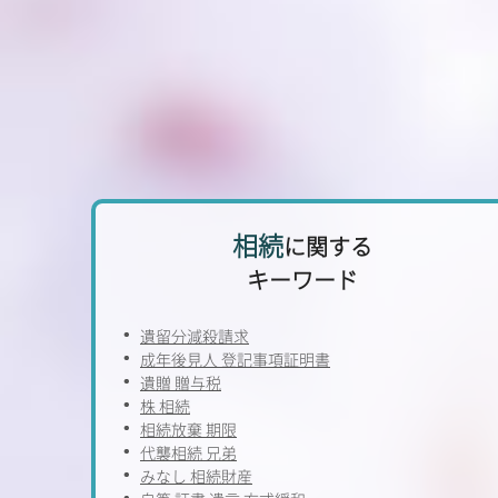
相続
に関する
キーワード
遺留分減殺請求
成年後見人 登記事項証明書
遺贈 贈与税
株 相続
相続放棄 期限
代襲相続 兄弟
みなし 相続財産