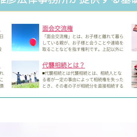
.
面会交流権
日
「面会交流権」とは、お子様と離れて暮ら
している親が、お子様と会うことや連絡を
段
取ることなどを指す権利です。上記以外に
も、お...
した
.
代襲相続とは？
れ
■代襲相続とは代襲相続とは、相続人とな
こ
る者が一定の事由によって相続権を失った
債
とき、その者の子が相続分を直接相続する
ことを...
る