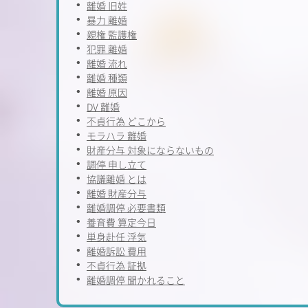
離婚 旧姓
暴力 離婚
親権 監護権
犯罪 離婚
離婚 流れ
離婚 種類
離婚 原因
DV 離婚
不貞行為 どこから
モラハラ 離婚
財産分与 対象にならないもの
調停 申し立て
協議離婚 とは
離婚 財産分与
離婚調停 必要書類
養育費 算定今日
単身赴任 浮気
離婚訴訟 費用
不貞行為 証拠
離婚調停 聞かれること