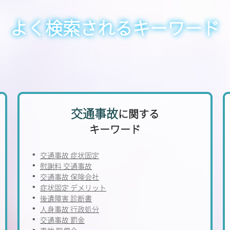
よく検索されるキーワード
交通事故
に関する
キーワード
交通事故 症状固定
慰謝料 交通事故
交通事故 保険会社
症状固定 デメリット
後遺障害 診断書
人身事故 行政処分
交通事故 罰金