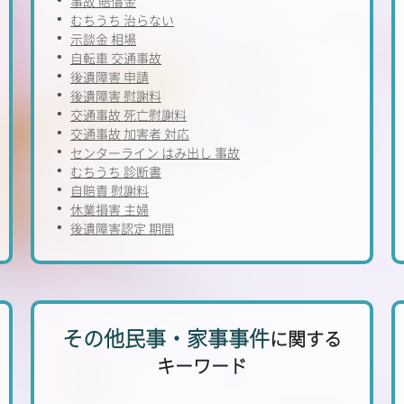
事故 賠償金
むちうち 治らない
示談金 相場
自転車 交通事故
後遺障害 申請
後遺障害 慰謝料
交通事故 死亡慰謝料
交通事故 加害者 対応
センターライン はみ出し 事故
むちうち 診断書
自賠責 慰謝料
休業損害 主婦
後遺障害認定 期間
その他民事・家事事件
に関する
キーワード