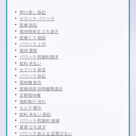
明け渡し 訴訟
セクハラ パワハラ
医療 訴訟
借地借家法 立ち退き
医療ミス 相談
パワハラ 上司
借地 買取
パワハラ 慰謝料請求
給料 未払い
セクハラ 発言
パワハラ 訴訟
借地権 割合
医療過誤 説明義務違反
定期借地権
強制執行 流れ
カルテ 開示
給料 未払い 訴訟
パワハラ 慰謝料 相場
賃貸 立ち退き
パワハラ 訴える 証拠がない