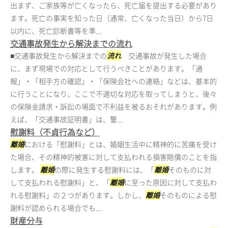
出まず、ご家族等が亡くなったら、死亡届を提出する必要があり
ます。死亡の事実を知った日（通常、亡くなった当日）から7日
以内に、死亡診断書等を準...
交通事故発生から解決までの流れ
■交通事故発生から解決までの
流れ
交通事故が発生した場合
に、まず現場での対応として行うべきことがあります。「通
報」・「相手方の確認」・「保険会社への連絡」などは、基本的
に行うことになり、ここで不適切な対応を取ってしまうと、後々
の保険金請求・訴訟の場面で不利益を被るおそれがあります。例
えば、「交通事故証明書」は、警...
慰謝料（不貞行為など）
離婚
における「慰謝料」とは、婚姻生活中に精神的に苦痛を受け
た場合、その精神的被害に対して支払われる損害賠償のことを指
します。
離婚
の際に発生する慰謝料には、「
離婚
そのものに対
して支払われる慰謝料」と、「
離婚
に至った原因に対して支払わ
れる慰謝料」の２つがあります。しかし、
離婚
そのものによる慰
謝料が認められる場合でも...
財産分与