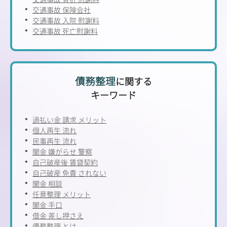
交通事故 保険会社
交通事故 入院 慰謝料
交通事故 死亡慰謝料
債務整理
に関する
キーワード
過払い金 請求 メリット
個人再生 流れ
民事再生 流れ
闇金 嫌がらせ 警察
自己破産後 賃貸契約
自己破産 免責 されない
闇金 相談
任意整理 メリット
闇金 手口
借金 差し押さえ
債務整理 とは