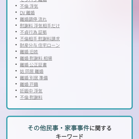
不倫 浮気
DV 離婚
離婚調停 流れ
慰謝料 浮気相手だけ
不貞行為 証拠
不倫相手 慰謝料請求
財産分与 住宅ローン
離婚 旧姓
離婚 慰謝料 相場
離婚 公正証書
姑 同居 離婚
離婚 別居 準備
離婚 戸籍
妊娠中 浮気
不倫 慰謝料
その他民事・家事事件
に関する
キーワード