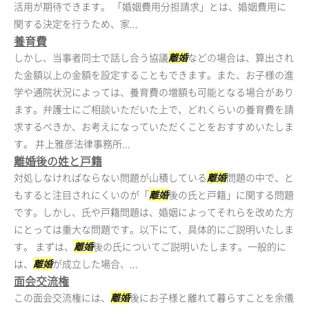
活用が期待できます。 「婚姻費用分担請求」とは、婚姻費用に
関する決定を行うため、家...
養育費
しかし、当事者同士で話し合う協議
離婚
などの場合は、算出され
た金額以上の金額を設定することもできます。また、お子様の進
学や通院状況によっては、養育費の増額も可能となる場合があり
ます。弁護士にご相談いただいた上で、どれくらいの養育費を請
求するべきか、お考えになっていただくことをおすすめいたしま
す。 井上雅彦法律事務所...
離婚後の姓と戸籍
対処しなければならない問題が山積している
離婚
問題の中で、と
もすると注目されにくいのが「
離婚
後の氏と戸籍」に関する問題
です。しかし、氏や戸籍問題は、婚姻によってそれらを改めた方
にとっては重大な問題です。以下にて、具体的にご説明いたしま
す。 まずは、
離婚
後の氏についてご説明いたします。一般的に
は、
離婚
が成立した場合、...
面会交流権
この面会交流権には、
離婚
後にお子様と離れて暮らすことを余儀