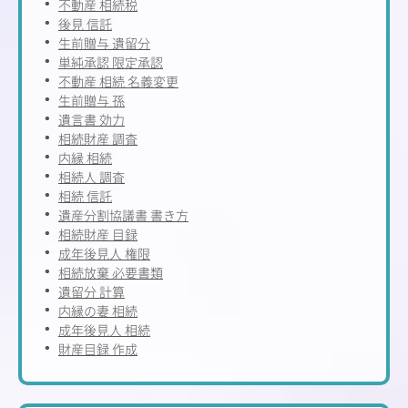
不動産 相続税
後見 信託
生前贈与 遺留分
単純承認 限定承認
不動産 相続 名義変更
生前贈与 孫
遺言書 効力
相続財産 調査
内縁 相続
相続人 調査
相続 信託
遺産分割協議書 書き方
相続財産 目録
成年後見人 権限
相続放棄 必要書類
遺留分 計算
内縁の妻 相続
成年後見人 相続
財産目録 作成