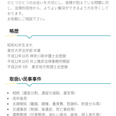
ひとつひとつの出会いを大切にし、皆様が抱えている問題に対
し、法律的見地から、よりよい解決ができるよう力を尽くして
おります。
お気軽にご相談下さい。
略歴
昭和41年生まれ
東京大学法学部 卒業
平成12年10月 神奈川県弁護士会登録
平成12年10月 井上雅彦法律事務所開設
平成25年 9月 東京地方税理士会登録
取扱い民事事件
相続（遺産分割、遺留分減殺、遺言等）
成年後見
夫婦関係（離婚、親権、養育費、慰謝料、財産分与等）
交通事故（物損、後遺症、死亡事故等）
債務整理（任意整理、過払い請求、破産、個人再生等）