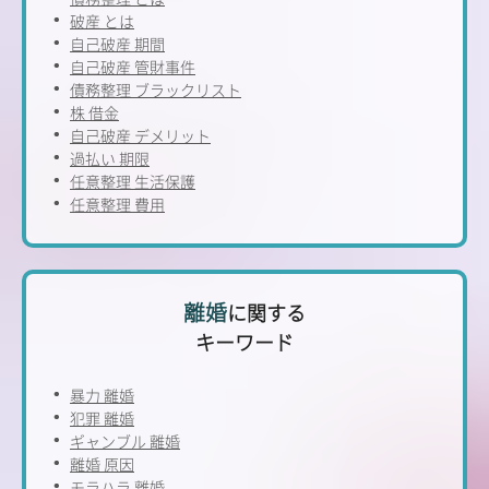
破産 とは
自己破産 期間
自己破産 管財事件
債務整理 ブラックリスト
株 借金
自己破産 デメリット
過払い 期限
任意整理 生活保護
任意整理 費用
離婚
に関する
キーワード
暴力 離婚
犯罪 離婚
ギャンブル 離婚
離婚 原因
モラハラ 離婚