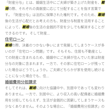
「財産分与」とは、婚姻生活中にご夫婦が築き上げた財産を、
離
婚
の際、それぞれの貢献度に応じて分配することを指す言葉で
す。「財産分与」は法的に保障された権利です。そのため、
離婚
後の生活が心配だとお考えの方も、財産分与制度を活用すること
によって、
離婚
後の生活の金銭的不安を少しでも解消することが
できるのです。 そして財産...
住宅ローン
離婚
の際、決着のつかない争いにまで発展してしまうケースが多
いのが「住宅ローン問題」です。 そもそも、住居も不動産とし
ての財産に含まれるため、婚姻中にご夫婦が住んでいた家は財産
分与の対象に含まれます。一方で、その家に住宅ローンが残って
いた場合はどうでしょうか。ご夫婦どちらかが家を使用し続ける
ことになった場合でも、住...
婚姻費用分担請求
そしてそれは、
離婚
に向けた協議中や、別居中であっても変わり
ありません。一方で、別居中に、より収入の高い配偶者に婚姻費
用を分担してもらえず、生活が金銭的に困窮してしまうケースも
少なくありません。そのような場合に、「婚姻費用分担請求」の