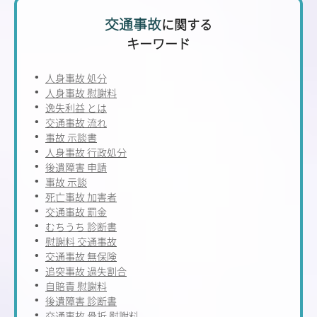
交通事故
に関する
キーワード
人身事故 処分
人身事故 慰謝料
逸失利益 とは
交通事故 流れ
事故 示談書
人身事故 行政処分
後遺障害 申請
事故 示談
死亡事故 加害者
交通事故 罰金
むちうち 診断書
慰謝料 交通事故
交通事故 無保険
追突事故 過失割合
自賠責 慰謝料
後遺障害 診断書
交通事故 骨折 慰謝料