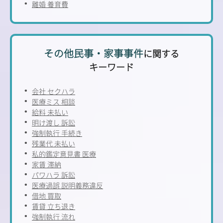
離婚 養育費
その他民事・家事事件
に関する
キーワード
会社 セクハラ
医療ミス 相談
給料 未払い
明け渡し 訴訟
強制執行 手続き
残業代 未払い
私的鑑定意見書 医療
家賃 滞納
パワハラ 訴訟
医療過誤 説明義務違反
借地 買取
賃貸 立ち退き
強制執行 流れ