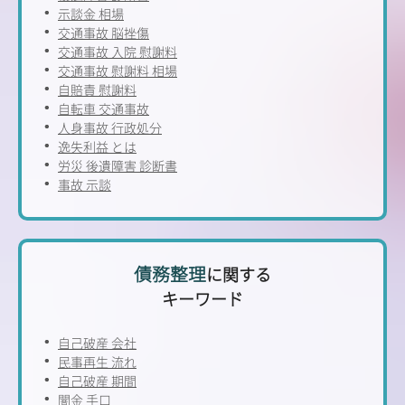
示談金 相場
交通事故 脳挫傷
交通事故 入院 慰謝料
交通事故 慰謝料 相場
自賠責 慰謝料
自転車 交通事故
人身事故 行政処分
逸失利益 とは
労災 後遺障害 診断書
事故 示談
債務整理
に関する
キーワード
自己破産 会社
民事再生 流れ
自己破産 期間
闇金 手口