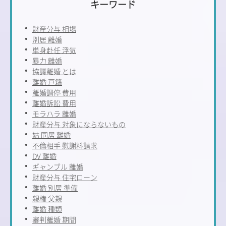
キーワード
財産分与 相場
別居 離婚
単身赴任 浮気
暴力 離婚
協議離婚 とは
離婚 戸籍
離婚調停 費用
離婚訴訟 費用
モラハラ 離婚
財産分与 対象にならないもの
姑 同居 離婚
不倫相手 慰謝料請求
DV 離婚
ギャンブル 離婚
財産分与 住宅ローン
離婚 別居 準備
親権 父親
離婚 種類
審判離婚 期間