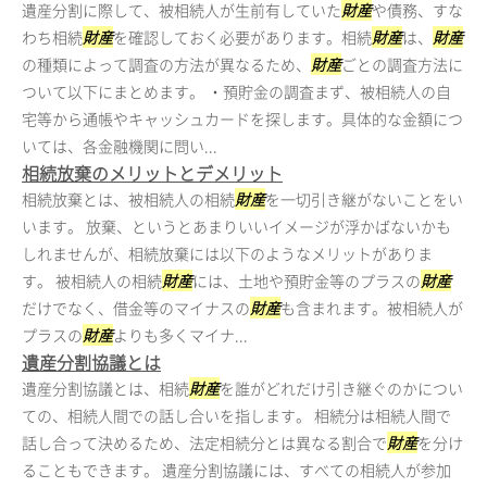
遺産分割に際して、被相続人が生前有していた
財産
や債務、すな
わち相続
財産
を確認しておく必要があります。相続
財産
は、
財産
の種類によって調査の方法が異なるため、
財産
ごとの調査方法に
ついて以下にまとめます。 ・預貯金の調査まず、被相続人の自
宅等から通帳やキャッシュカードを探します。具体的な金額につ
いては、各金融機関に問い...
相続放棄のメリットとデメリット
相続放棄とは、被相続人の相続
財産
を一切引き継がないことをい
います。 放棄、というとあまりいいイメージが浮かばないかも
しれませんが、相続放棄には以下のようなメリットがありま
す。 被相続人の相続
財産
には、土地や預貯金等のプラスの
財産
だけでなく、借金等のマイナスの
財産
も含まれます。被相続人が
プラスの
財産
よりも多くマイナ...
遺産分割協議とは
遺産分割協議とは、相続
財産
を誰がどれだけ引き継ぐのかについ
ての、相続人間での話し合いを指します。 相続分は相続人間で
話し合って決めるため、法定相続分とは異なる割合で
財産
を分け
ることもできます。 遺産分割協議には、すべての相続人が参加