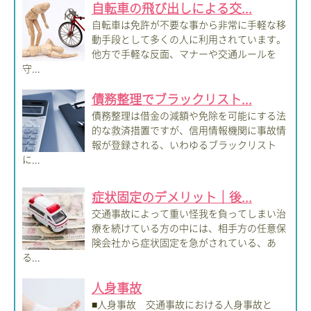
自転車の飛び出しによる交...
自転車は免許が不要な事から非常に手軽な移
動手段として多くの人に利用されています。
他方で手軽な反面、マナーや交通ルールを
守...
債務整理でブラックリスト...
債務整理は借金の減額や免除を可能にする法
的な救済措置ですが、信用情報機関に事故情
報が登録される、いわゆるブラックリスト
に...
症状固定のデメリット｜後...
交通事故によって重い怪我を負ってしまい治
療を続けている方の中には、相手方の任意保
険会社から症状固定を急がされている、あ
る...
人身事故
■人身事故 交通事故における人身事故と