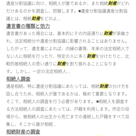
遺産分割協議に向け、相続人が誰であるか、また相続
財産
がどれ
だけあるのかを調査し、把握します。■遺産分割協議遺産分割協
議とは、相続
財産
をどのよ...
遺言書の種類と効力
遺言書があった場合には、基本的にその内容通りに
財産
が承継さ
れ、法定相続分や遺産分割協議に影響されることはありません。
したがって、遺言書によれば、内縁の妻等、本来の法定相続人で
ない人に相続を行ったり、特定の人に多く
財産
を分けたりと、比
較的被相続人の思い通りに
財産
を割り振れることになりま
す。 しかし、一定の法定相続人...
相続人調査
遺産相続、特に遺産分割協議にあたっては、相続
財産
の分け方を
話し合うため、相続人が誰であるかは、極めて重要となります。
そこで、相続人の調査を行う必要があります。 ■相続人を調査す
る方法相続人の調査にあたっては、戸籍を利用します。所定の役
場から、被相続人の出生から死亡までの連続した戸籍をすべて収
集し、そこから誰が相続...
相続財産の調査