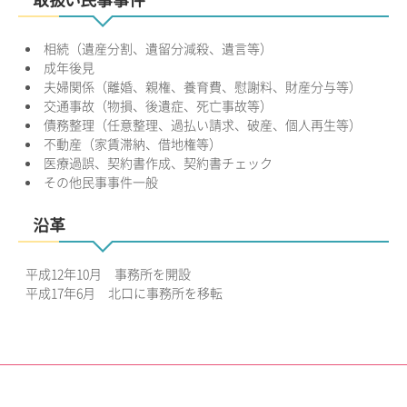
取扱い民事事件
相続（遺産分割、遺留分減殺、遺言等）
成年後見
夫婦関係（離婚、親権、養育費、慰謝料、財産分与等）
交通事故（物損、後遺症、死亡事故等）
債務整理（任意整理、過払い請求、破産、個人再生等）
不動産（家賃滞納、借地権等）
医療過誤、契約書作成、契約書チェック
その他民事事件一般
沿革
平成12年10月 事務所を開設
平成17年6月 北口に事務所を移転