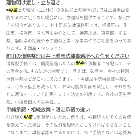
建物明け渡し・立ち退き
■
財産
上の給付（立退料）の提供以上の事情だけでは正当事由を
認めるのに足りない場合には、立退料を提供することで、補完で
きる場合があります。 井上雅彦法律事務所では、相模原市、町
田市、横浜市、厚木市を中心として、神奈川県、東京都、埼玉
県、静岡県の相続やその他の民事・家事事件のご相談を承ってお
ります。不動産・マンション...
町田の債務整理は井上雅彦法律事務所へお任せください
清算型手続とは、債務超過した人の
財産
を債権者に分配して、そ
の借金を0にする法定の制度です。例えば、破産や、会社の特別
清算手続などがこれにあたります。 ・再建型手続再建型手続と
は、今ある借金を減らして、弁済可能な計画を策定し、それをも
とに返済をしていく計画を立てる法定の制度です。会社の更生手
続、小規模個人再生手続、...
単純承認・相続放棄・限定承認の違い
引き継ぐ
財産
に制限がないため、例えば、被相続人が多くの負債
を抱えていた場合、その返済を相続人がしなければならないこと
になります。単純承認をするためには、特に手続きなどは必要あ