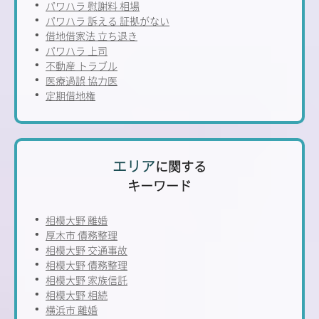
パワハラ 慰謝料 相場
パワハラ 訴える 証拠がない
借地借家法 立ち退き
パワハラ 上司
不動産 トラブル
医療過誤 協力医
定期借地権
エリア
に関する
キーワード
相模大野 離婚
厚木市 債務整理
相模大野 交通事故
相模大野 債務整理
相模大野 家族信託
相模大野 相続
横浜市 離婚