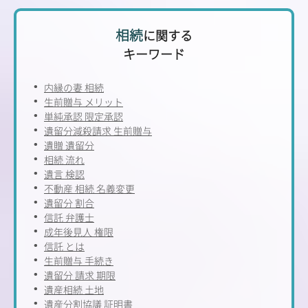
相続
に関する
キーワード
内縁の妻 相続
生前贈与 メリット
単純承認 限定承認
遺留分減殺請求 生前贈与
遺贈 遺留分
相続 流れ
遺言 検認
不動産 相続 名義変更
遺留分 割合
信託 弁護士
成年後見人 権限
信託 とは
生前贈与 手続き
遺留分 請求 期限
遺産相続 土地
遺産分割協議 証明書