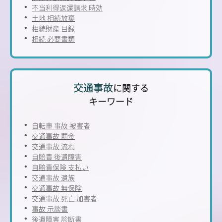
不当利得返還請求 時効
土地 相続放棄
相続財産 目録
相続 必要書類
交通事故
に関する
キーワード
自転車 事故 被害者
交通事故 罰金
交通事故 流れ
自賠責 後遺障害
自賠責保険 支払い
交通事故 遺族
交通事故 無保険
交通事故 死亡 加害者
事故 示談書
後遺障害 診断書