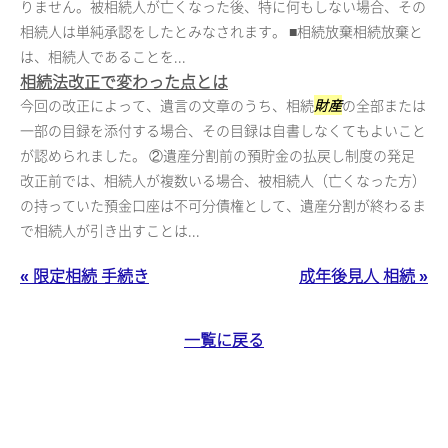
りません。被相続人が亡くなった後、特に何もしない場合、その
相続人は単純承認をしたとみなされます。 ■相続放棄相続放棄と
は、相続人であることを...
相続法改正で変わった点とは
今回の改正によって、遺言の文章のうち、相続
財産
の全部または
一部の目録を添付する場合、その目録は自書しなくてもよいこと
が認められました。 ②遺産分割前の預貯金の払戻し制度の発足
改正前では、相続人が複数いる場合、被相続人（亡くなった方）
の持っていた預金口座は不可分債権として、遺産分割が終わるま
で相続人が引き出すことは...
« 限定相続 手続き
成年後見人 相続 »
一覧に戻る