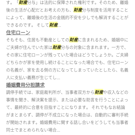
す。「
財産
分与」は法的に保障された権利です。そのため、離婚
後の生活が心配だとお考えの方も、
財産
分与制度を活用すること
によって、離婚後の生活の金銭的不安を少しでも解消することが
できるのです。 そして
財産
...
住宅ローン
そもそも、住居も不動産としての
財産
に含まれるため、婚姻中に
ご夫婦が住んでいた家は
財産
分与の対象に含まれます。一方で、
その家に住宅ローンが残っていた場合はどうでしょうか。ご夫婦
どちらかが家を使用し続けることになった場合でも、住宅ローン
の名義が、家を去る側の方になってしまっていたとしたら、名義
人に支払い義務が生じてし...
婚姻費用分担請求
調停手続では、家庭裁判所が、当事者双方から
財産
や収入などの
事情を聞き、解決案を提示、または必要な助言を行うことによっ
て、最終的に合意を目指すことになります。 それでもなお結論
がまとまらず、調停が不成立になった場合は、自動的に審判手続
が開始されます。婚姻費用に関する話し合いをどうしても当事者
同士でまとめられない場合...