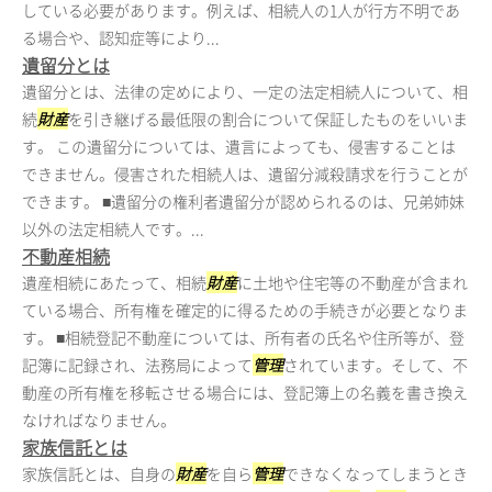
している必要があります。例えば、相続人の1人が行方不明であ
る場合や、認知症等により...
遺留分とは
遺留分とは、法律の定めにより、一定の法定相続人について、相
続
財産
を引き継げる最低限の割合について保証したものをいいま
す。 この遺留分については、遺言によっても、侵害することは
できません。侵害された相続人は、遺留分減殺請求を行うことが
できます。 ■遺留分の権利者遺留分が認められるのは、兄弟姉妹
以外の法定相続人です。...
不動産相続
遺産相続にあたって、相続
財産
に土地や住宅等の不動産が含まれ
ている場合、所有権を確定的に得るための手続きが必要となりま
す。 ■相続登記不動産については、所有者の氏名や住所等が、登
記簿に記録され、法務局によって
管理
されています。そして、不
動産の所有権を移転させる場合には、登記簿上の名義を書き換え
なければなりません。
家族信託とは
家族信託とは、自身の
財産
を自ら
管理
できなくなってしまうとき