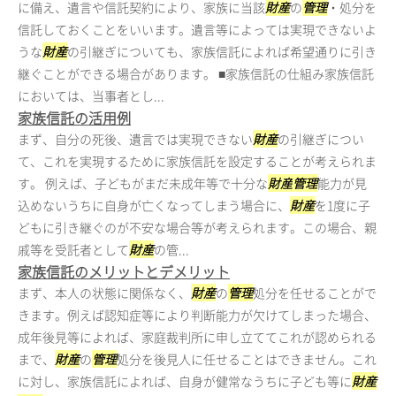
に備え、遺言や信託契約により、家族に当該
財産
の
管理
・処分を
信託しておくことをいいます。遺言等によっては実現できないよ
うな
財産
の引継ぎについても、家族信託によれば希望通りに引き
継ぐことができる場合があります。 ■家族信託の仕組み家族信託
においては、当事者とし...
家族信託の活用例
まず、自分の死後、遺言では実現できない
財産
の引継ぎについ
て、これを実現するために家族信託を設定することが考えられま
す。 例えば、子どもがまだ未成年等で十分な
財産
管理
能力が見
込めないうちに自身が亡くなってしまう場合に、
財産
を1度に子
どもに引き継ぐのが不安な場合等が考えられます。この場合、親
戚等を受託者として
財産
の管...
家族信託のメリットとデメリット
まず、本人の状態に関係なく、
財産
の
管理
処分を任せることがで
きます。例えば認知症等により判断能力が欠けてしまった場合、
成年後見等によれば、家庭裁判所に申し立ててこれが認められる
まで、
財産
の
管理
処分を後見人に任せることはできません。これ
に対し、家族信託によれば、自身が健常なうちに子ども等に
財産