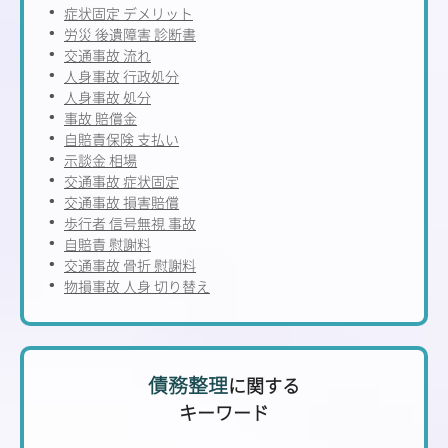
症状固定 デメリット
労災 後遺障害 診断書
交通事故 流れ
人身事故 行政処分
人身事故 処分
事故 賠償金
自賠責保険 支払い
示談金 相場
交通事故 症状固定
交通事故 損害賠償
歩行者 信号無視 事故
自賠責 慰謝料
交通事故 骨折 慰謝料
物損事故 人身 切り替え
債務整理
に関する
キーワード