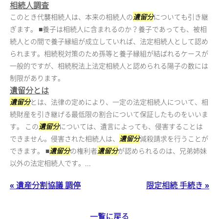
相続人調査
このとき代襲相続人は、本来の相続人の
遺留分
についても引き継
ぎます。 ■養子は相続人に含まれるのか？養子であっても、被相
続人との間で養子縁組が成立していれば、法定相続人として認め
られます。相続税対策のため孫等と養子縁組が結ばれるケースが
一般的ですが、相続税法上法定相続人と認められる陽子の数には
制限があります。
遺留分とは
遺留分
とは、法律の定めにより、一定の法定相続人について、相
続財産を引き継げる最低限の割合について保証したものをいいま
す。 この
遺留分
については、遺言によっても、侵害することは
できません。侵害された相続人は、
遺留分
減殺請求を行うことが
できます。 ■
遺留分
の権利者
遺留分
が認められるのは、兄弟姉妹
以外の法定相続人です。...
« 遺産分割協議 調停
限定相続 手続き »
一覧に戻る