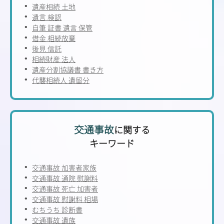
遺産相続 土地
遺言 検認
自筆 証書 遺言 保管
借金 相続放棄
後見 信託
相続財産 法人
遺産分割協議書 書き方
代襲相続人 遺留分
交通事故
に関する
キーワード
交通事故 加害者家族
交通事故 通院 慰謝料
交通事故 死亡 加害者
交通事故 慰謝料 相場
むちうち 診断書
交通事故 遺族