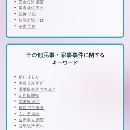
面会交流 拒否
単身赴任 浮気
親権 父親
協議離婚 とは
子供 学費
その他民事・家事事件
に関する
キーワード
給料 未払い
家賃交渉 更新
借地借家法 立ち退き
定期借地権
借地権 割合
賃貸 立ち退き
カルテ 開示
医療事故 調査
強制執行 流れ