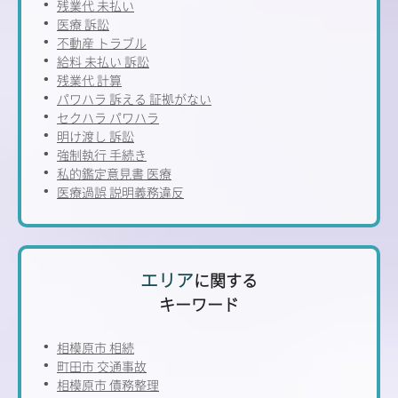
残業代 未払い
医療 訴訟
不動産 トラブル
給料 未払い 訴訟
残業代 計算
パワハラ 訴える 証拠がない
セクハラ パワハラ
明け渡し 訴訟
強制執行 手続き
私的鑑定意見書 医療
医療過誤 説明義務違反
エリア
に関する
キーワード
相模原市 相続
町田市 交通事故
相模原市 債務整理