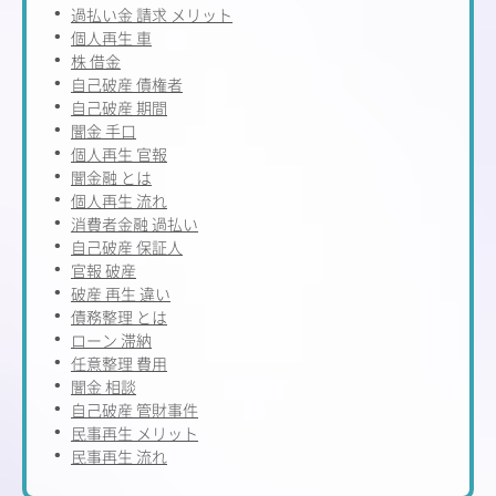
過払い金 請求 メリット
個人再生 車
株 借金
自己破産 債権者
自己破産 期間
闇金 手口
個人再生 官報
闇金融 とは
個人再生 流れ
消費者金融 過払い
自己破産 保証人
官報 破産
破産 再生 違い
債務整理 とは
ローン 滞納
任意整理 費用
闇金 相談
自己破産 管財事件
民事再生 メリット
民事再生 流れ