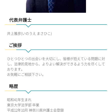
代表弁護士
井上雅彦(いのうえ まさひこ)
ご挨拶
ひとつひとつの出会いを大切にし、皆様が抱えている問題に対
し、法律的見地から、よりよい解決ができるよう力を尽くして
おります。
お気軽にご相談下さい。
略歴
昭和41年生まれ
東京大学法学部 卒業
平成12年10月 神奈川県弁護士会登録