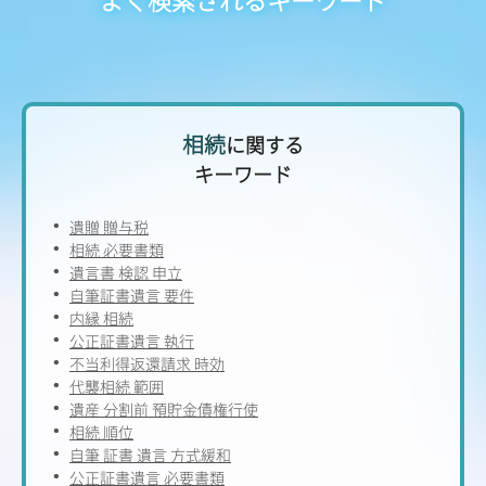
相続
に関する
キーワード
遺贈 贈与税
相続 必要書類
遺言書 検認 申立
自筆証書遺言 要件
内縁 相続
公正証書遺言 執行
不当利得返還請求 時効
代襲相続 範囲
遺産 分割前 預貯金債権行使
相続 順位
自筆 証書 遺言 方式緩和
公正証書遺言 必要書類