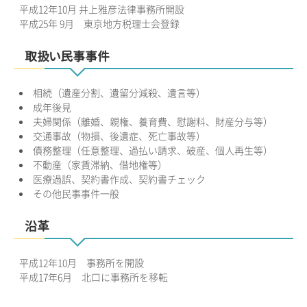
平成12年10月 井上雅彦法律事務所開設
平成25年 9月 東京地方税理士会登録
取扱い民事事件
相続（遺産分割、遺留分減殺、遺言等）
成年後見
夫婦関係（離婚、親権、養育費、慰謝料、財産分与等）
交通事故（物損、後遺症、死亡事故等）
債務整理（任意整理、過払い請求、破産、個人再生等）
不動産（家賃滞納、借地権等）
医療過誤、契約書作成、契約書チェック
その他民事事件一般
沿革
平成12年10月 事務所を開設
平成17年6月 北口に事務所を移転