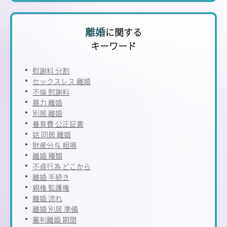
離婚
に関する
キーワード
慰謝料 分割
セックスレス 離婚
不倫 慰謝料
暴力 離婚
別居 離婚
養育費 公正証書
姑 同居 離婚
財産分与 相場
離婚 種類
不貞行為 どこから
離婚 手続き
親権 監護権
離婚 流れ
離婚 別居 準備
審判離婚 期間