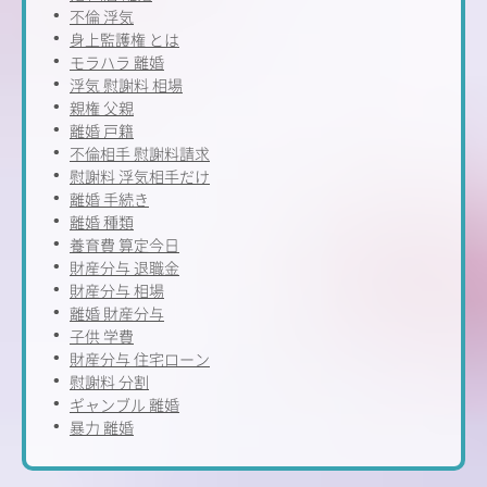
不倫 浮気
身上監護権 とは
モラハラ 離婚
浮気 慰謝料 相場
親権 父親
離婚 戸籍
不倫相手 慰謝料請求
慰謝料 浮気相手だけ
離婚 手続き
離婚 種類
養育費 算定今日
財産分与 退職金
財産分与 相場
離婚 財産分与
子供 学費
財産分与 住宅ローン
慰謝料 分割
ギャンブル 離婚
暴力 離婚