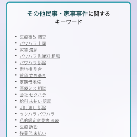
その他民事・家事事件
に関する
キーワード
医療事故 調査
パワハラ 上司
家賃 滞納
パワハラ 慰謝料 相場
パワハラ 訴訟
借地権 割合
賃貸 立ち退き
定期借地権
医療ミス 相談
会社 セクハラ
給料 未払い 訴訟
明け渡し 訴訟
セクハラ パワハラ
私的鑑定意見書 医療
医療 訴訟
残業代 未払い