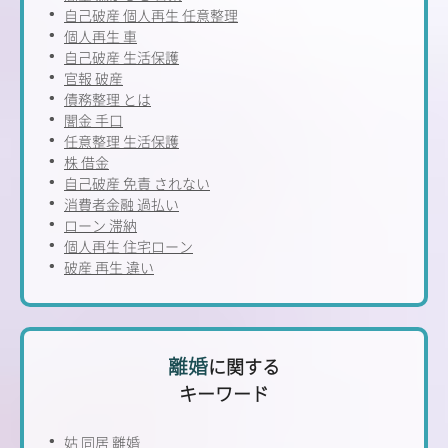
自己破産 個人再生 任意整理
個人再生 車
自己破産 生活保護
官報 破産
債務整理 とは
闇金 手口
任意整理 生活保護
株 借金
自己破産 免責 されない
消費者金融 過払い
ローン 滞納
個人再生 住宅ローン
破産 再生 違い
離婚
に関する
キーワード
姑 同居 離婚