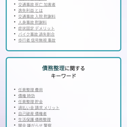
交通事故 死亡 加害者
逸失利益 とは
交通事故 入院 慰謝料
人身事故 慰謝料
症状固定 デメリット
バイク事故 過失割合
歩行者 信号無視 事故
債務整理
に関する
キーワード
任意整理 費用
債権 時効
任意整理 貯金
過払い金 請求 メリット
自己破産 債権者
生活保護 債務整理
闇金 嫌がらせ 警察