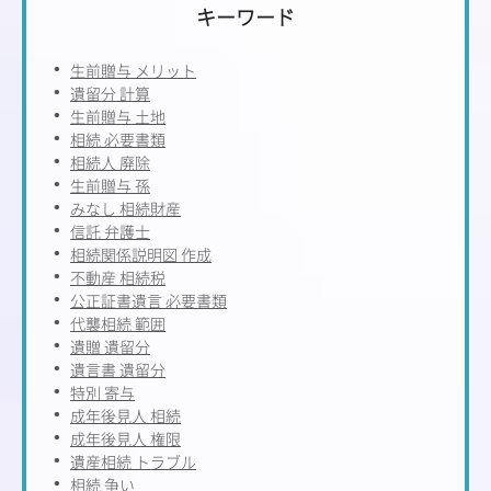
キーワード
生前贈与 メリット
遺留分 計算
生前贈与 土地
相続 必要書類
相続人 廃除
生前贈与 孫
みなし 相続財産
信託 弁護士
相続関係説明図 作成
不動産 相続税
公正証書遺言 必要書類
代襲相続 範囲
遺贈 遺留分
遺言書 遺留分
特別 寄与
成年後見人 相続
成年後見人 権限
遺産相続 トラブル
相続 争い