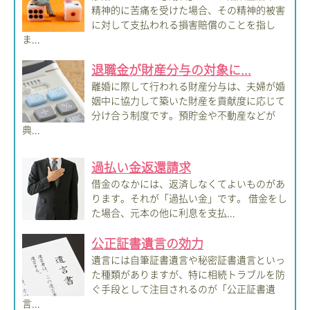
精神的に苦痛を受けた場合、その精神的被害
に対して支払われる損害賠償のことを指し
ま...
退職金が財産分与の対象に...
離婚に際して行われる財産分与は、夫婦が婚
姻中に協力して築いた財産を貢献度に応じて
分け合う制度です。預貯金や不動産などが
典...
過払い金返還請求
借金のなかには、返済しなくてよいものがあ
ります。それが「過払い金」です。 借金をし
た場合、元本の他に利息を支払...
公正証書遺言の効力
遺言には自筆証書遺言や秘密証書遺言といっ
た種類がありますが、特に相続トラブルを防
ぐ手段として注目されるのが「公正証書遺
言...