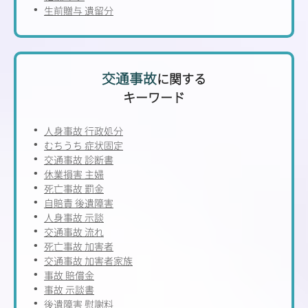
生前贈与 遺留分
交通事故
に関する
キーワード
人身事故 行政処分
むちうち 症状固定
交通事故 診断書
休業損害 主婦
死亡事故 罰金
自賠責 後遺障害
人身事故 示談
交通事故 流れ
死亡事故 加害者
交通事故 加害者家族
事故 賠償金
事故 示談書
後遺障害 慰謝料