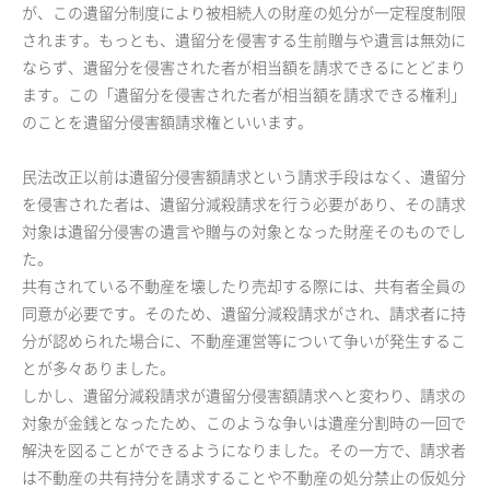
が、この遺留分制度により被相続人の財産の処分が一定程度制限
されます。もっとも、遺留分を侵害する生前贈与や遺言は無効に
ならず、遺留分を侵害された者が相当額を請求できるにとどまり
ます。この「遺留分を侵害された者が相当額を請求できる権利」
のことを遺留分侵害額請求権といいます。
民法改正以前は遺留分侵害額請求という請求手段はなく、遺留分
を侵害された者は、遺留分減殺請求を行う必要があり、その請求
対象は遺留分侵害の遺言や贈与の対象となった財産そのものでし
た。
共有されている不動産を壊したり売却する際には、共有者全員の
同意が必要です。そのため、遺留分減殺請求がされ、請求者に持
分が認められた場合に、不動産運営等について争いが発生するこ
とが多々ありました。
しかし、遺留分減殺請求が遺留分侵害額請求へと変わり、請求の
対象が金銭となったため、このような争いは遺産分割時の一回で
解決を図ることができるようになりました。その一方で、請求者
は不動産の共有持分を請求することや不動産の処分禁止の仮処分