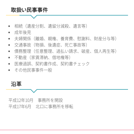
取扱い民事事件
相続（遺産分割、遺留分減殺、遺言等）
成年後見
夫婦関係（離婚、親権、養育費、慰謝料、財産分与等）
交通事故（物損、後遺症、死亡事故等）
債務整理（任意整理、過払い請求、破産、個人再生等）
不動産（家賃滞納、借地権等）
医療過誤、契約書作成、契約書チェック
その他民事事件一般
沿革
平成12年10月 事務所を開設
平成17年6月 北口に事務所を移転