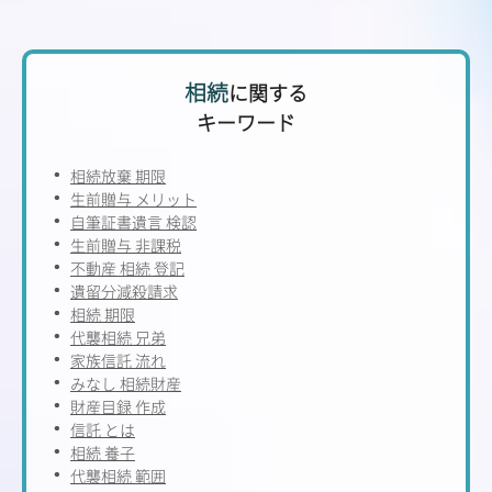
相続
に関する
キーワード
相続放棄 期限
生前贈与 メリット
自筆証書遺言 検認
生前贈与 非課税
不動産 相続 登記
遺留分減殺請求
相続 期限
代襲相続 兄弟
家族信託 流れ
みなし 相続財産
財産目録 作成
信託 とは
相続 養子
代襲相続 範囲