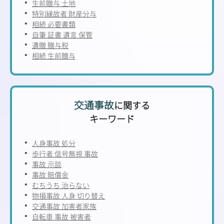
生前贈与 土地
特別縁故者 財産分与
相続 必要書類
自筆 証書 遺言 保管
遺贈 贈与税
相続 生前贈与
交通事故
に関する
キーワード
人身事故 処分
歩行者 信号無視 事故
事故 示談
事故 賠償金
むちうち 治らない
物損事故 人身 切り替え
交通事故 加害者家族
自転車 事故 被害者