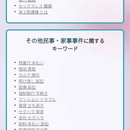
セックスレス 離婚
身上監護権 とは
その他民事・家事事件
に関する
キーワード
残業代 未払い
借地 買取
カルテ 開示
明け渡し 訴訟
医療 訴訟
強制執行 手続き
マンション トラブル
賃貸 立ち退き
セクハラ 発言
会社 セクハラ
給料 未払い 訴訟
医療過誤 協力医