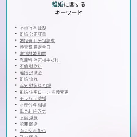
離婚
に関する
キーワード
不貞行為 証拠
離婚 公正証書
婚姻費用 分担請求
養育費 算定今日
審判離婚 期間
慰謝料 浮気相手だけ
不倫 慰謝料
離婚 退職金
離婚 流れ
浮気 慰謝料 相場
離婚 住宅ローン 名義変更
モラハラ 離婚
財産分与 相場
単身赴任 浮気
不倫 浮気
犯罪 離婚
面会交流 拒否
暴力 離婚