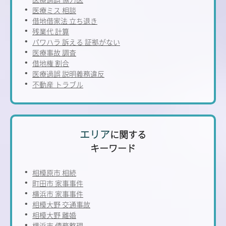
医療ミス 相談
借地借家法 立ち退き
残業代 計算
パワハラ 訴える 証拠がない
医療事故 調査
借地権 割合
医療過誤 説明義務違反
不動産 トラブル
エリア
に関する
キーワード
相模原市 相続
町田市 家事事件
横浜市 家事事件
相模大野 交通事故
相模大野 離婚
横浜市 債務整理