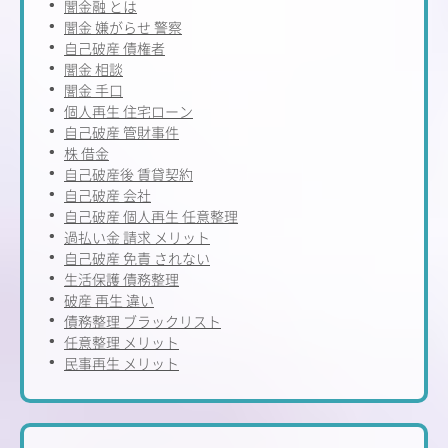
闇金融 とは
闇金 嫌がらせ 警察
自己破産 債権者
闇金 相談
闇金 手口
個人再生 住宅ローン
自己破産 管財事件
株 借金
自己破産後 賃貸契約
自己破産 会社
自己破産 個人再生 任意整理
過払い金 請求 メリット
自己破産 免責 されない
生活保護 債務整理
破産 再生 違い
債務整理 ブラックリスト
任意整理 メリット
民事再生 メリット