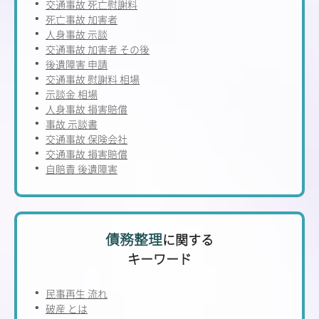
交通事故 死亡慰謝料
死亡事故 加害者
人身事故 示談
交通事故 加害者 その後
後遺障害 申請
交通事故 慰謝料 相場
示談金 相場
人身事故 損害賠償
事故 示談書
交通事故 保険会社
交通事故 損害賠償
自賠責 後遺障害
債務整理
に関する
キーワード
民事再生 流れ
破産 とは