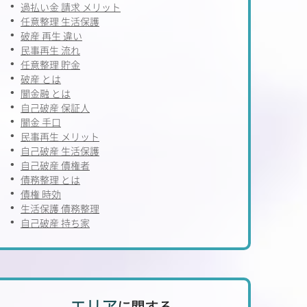
過払い金 請求 メリット
任意整理 生活保護
破産 再生 違い
民事再生 流れ
任意整理 貯金
破産 とは
闇金融 とは
自己破産 保証人
闇金 手口
民事再生 メリット
自己破産 生活保護
自己破産 債権者
債務整理 とは
債権 時効
生活保護 債務整理
自己破産 持ち家
エリア
に関する