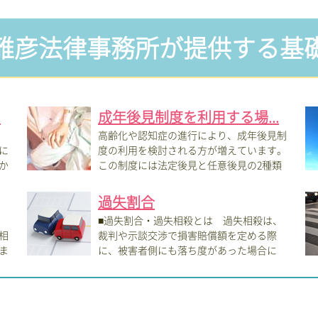
雅彦法律事務所が提供する基
.
成年後見制度を利用する場...
高齢化や認知症の進行により、成年後見制
に
度の利用を検討される方が増えています。
か
この制度には法定後見と任意後見の2種類
があり...
も、
過失割合
■過失割合・過失相殺とは 過失相殺は、
相
裁判や示談交渉で損害賠償額を定める際
ま
に、被害者側にも落ち度があった場合に
は、公平を...
場合