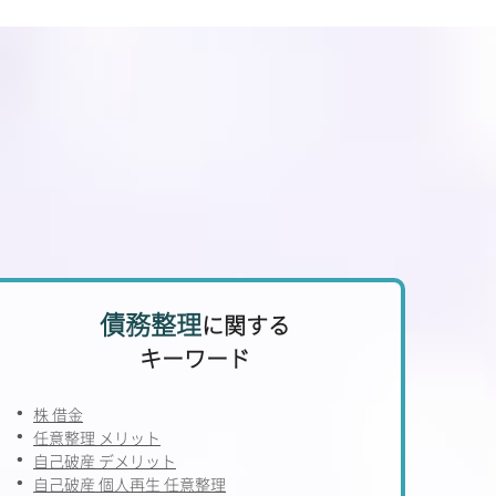
債務整理
に関する
キーワード
株 借金
任意整理 メリット
自己破産 デメリット
自己破産 個人再生 任意整理