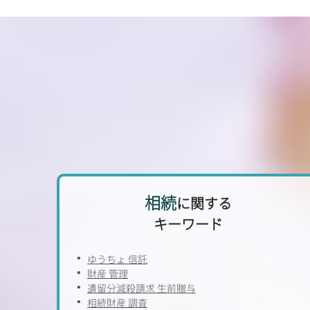
相続
に関する
キーワード
ゆうちょ 信託
財産 管理
遺留分減殺請求 生前贈与
相続財産 調査