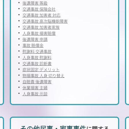
後遺障害 等級
交通事故 保険会社
交通事故 加害者 対応
交通事故 高次脳機能障害
交通事故 加害者家族
人身事故 損害賠償
後遺障害 申請
事故 賠償金
慰謝料 交通事故
人身事故 慰謝料
交通事故 診断書
症状固定 デメリット
物損事故 人身 切り替え
自賠責 後遺障害
休業損害 主婦
人身事故 示談
その他民事・家事事件
に関する