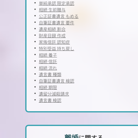
単純承認 限定承認
相続 生前贈与
公正証書遺言 もめる
自筆証書遺言 要件
遺産相続 割合
財産目録 作成
家族信託 認知症
特別受益 持ち戻し
相続 養子
相続 信託
相続 流れ
遺言書 種類
自筆証書遺言 検認
相続 期限
遺留分減殺請求
遺言書 検認
離婚
に関する