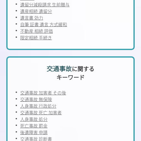
遺留分減殺請求 生前贈与
遺産相続 遺留分
遺言書 効力
自筆 証書 遺言 方式緩和
不動産 相続 評価
限定相続 手続き
交通事故
に関する
キーワード
交通事故 加害者 その後
交通事故 無保険
人身事故 行政処分
交通事故 死亡 加害者
人身事故 処分
死亡事故 罰金
後遺障害 申請
交通事故 診断書