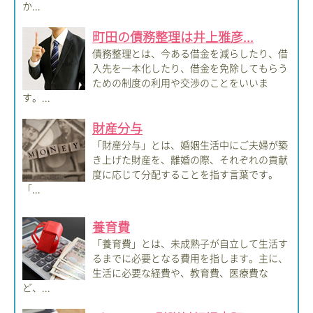
か...
町田の債務整理は井上雅彦...
債務整理とは、今ある借金を減らしたり、借
入先を一本化したり、借金を免除してもらう
ための制度の利用や交渉のことをいいま
す。...
財産分与
「財産分与」とは、婚姻生活中にご夫婦が築
き上げた財産を、離婚の際、それぞれの貢献
度に応じて分配することを指す言葉です。
「...
養育費
「養育費」とは、未成熟子が自立して生活す
るまでに必要となる費用を指します。主に、
生活に必要な経費や、教育費、医療費な
ど、...