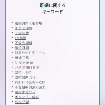
離婚
に関する
キーワード
離婚調停 必要書類
別居 生活費
子供 学費
DV 離婚
不倫 慰謝料
離婚 種類
財産分与 住宅ローン
離婚 戸籍
姑 同居 離婚
浮気 慰謝料 相場
離婚 手続き
離婚調停 流れ
慰謝料 浮気相手だけ
不倫相手 慰謝料請求
離婚 財産分与
ギャンブル 離婚
親権 父親