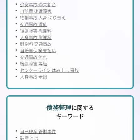
追突事故 過失割合
自賠責 後遺障害
物損事故 人身 切り替え
交通事故 遺族
後遺障害 慰謝料
人身事故 慰謝料
慰謝料 交通事故
自賠責保険 支払い
交通事故 流れ
後遺障害 等級
センターライン はみ出し 事故
人身事故 示談
債務整理
に関する
キーワード
自己破産 管財事件
破産 とは