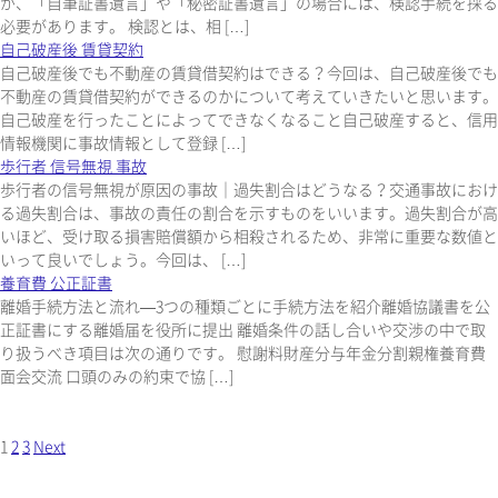
が、「自筆証書遺言」や「秘密証書遺言」の場合には、検認手続を採る
必要があります。 検認とは、相 […]
自己破産後 賃貸契約
自己破産後でも不動産の賃貸借契約はできる？今回は、自己破産後でも
不動産の賃貸借契約ができるのかについて考えていきたいと思います。
自己破産を行ったことによってできなくなること自己破産すると、信用
情報機関に事故情報として登録 […]
歩行者 信号無視 事故
歩行者の信号無視が原因の事故｜過失割合はどうなる？交通事故におけ
る過失割合は、事故の責任の割合を示すものをいいます。過失割合が高
いほど、受け取る損害賠償額から相殺されるため、非常に重要な数値と
いって良いでしょう。今回は、 […]
養育費 公正証書
離婚手続方法と流れ―3つの種類ごとに手続方法を紹介離婚協議書を公
正証書にする離婚届を役所に提出 離婚条件の話し合いや交渉の中で取
り扱うべき項目は次の通りです。 慰謝料財産分与年金分割親権養育費
面会交流 口頭のみの約束で協 […]
1
2
3
Next