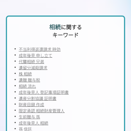
相続
に関する
キーワード
不当利得返還請求 時効
成年後見 申し立て
代襲相続 兄弟
遺留分減殺請求
株 相続
遺贈 贈与税
相続 流れ
成年後見人 登記事項証明書
遺産分割協議 証明書
財産目録 作成
限定承認 相続財産管理人
生前贈与 孫
成年後見人 相続
孫 信託