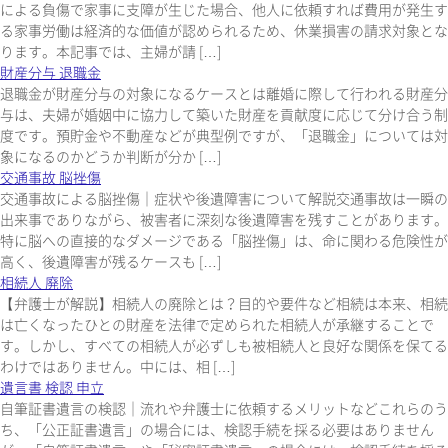
による負傷で家事に支障が生じた場合、他人に依頼すれば費用が発生す
る家事労働は経済的な価値が認められるため、休業損害の請求対象とな
ります。本記事では、主婦が請 […]
財産分与 退職金
退職金が財産分与の対象になるケースとは離婚に際して行われる財産分
与は、夫婦が婚姻中に協力して築いた財産を貢献度に応じて分け合う制
度です。預貯金や不動産などが典型例ですが、「退職金」については対
象になるのかどうか判断が分か […]
交通事故 脳挫傷
交通事故による脳挫傷｜症状や後遺障害について解説交通事故は一瞬の
出来事でありながら、被害者に深刻な後遺障害を残すことがあります。
特に脳への直接的なダメージである「脳挫傷」は、命に関わる危険性が
高く、後遺障害が残るケースも […]
相続人 廃除
【弁護士が解説】相続人の廃除とは？目的や要件など相続は本来、相続
は亡くなったひとの財産を法律で定められた相続人が承継することで
す。しかし、すべての相続人が必ずしも被相続人と良好な関係を保てる
わけではありません。中には、相 […]
遺言書 検認 申立
自筆証書遺言の検認｜流れや弁護士に依頼するメリットなどこれらのう
ち、「公正証書遺言」の場合には、検認手続を採る必要はありません