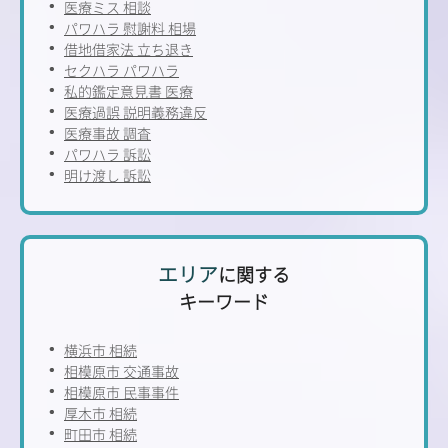
医療ミス 相談
パワハラ 慰謝料 相場
借地借家法 立ち退き
セクハラ パワハラ
私的鑑定意見書 医療
医療過誤 説明義務違反
医療事故 調査
パワハラ 訴訟
明け渡し 訴訟
エリア
に関する
キーワード
横浜市 相続
相模原市 交通事故
相模原市 民事事件
厚木市 相続
町田市 相続