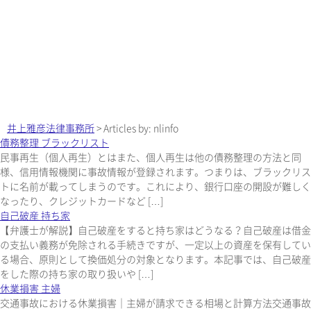
井上雅彦法律事務所
>
Articles by: nlinfo
債務整理 ブラックリスト
民事再生（個人再生）とはまた、個人再生は他の債務整理の方法と同
様、信用情報機関に事故情報が登録されます。つまりは、ブラックリス
トに名前が載ってしまうのです。これにより、銀行口座の開設が難しく
なったり、クレジットカードなど […]
自己破産 持ち家
【弁護士が解説】自己破産をすると持ち家はどうなる？自己破産は借金
の支払い義務が免除される手続きですが、一定以上の資産を保有してい
る場合、原則として換価処分の対象となります。本記事では、自己破産
をした際の持ち家の取り扱いや […]
休業損害 主婦
交通事故における休業損害｜主婦が請求できる相場と計算方法交通事故