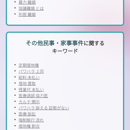
暴力 離婚
協議離婚 とは
別居 離婚
その他民事・家事事件
に関する
キーワード
定期借地権
パワハラ 上司
給料 未払い
借地 買取
残業代 未払い
医療過誤 協力医
カルテ 開示
パワハラ 訴える 証拠がない
医療 訴訟
強制執行 流れ
借地権 割合