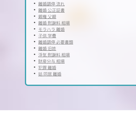
離婚調停 流れ
離婚 公正証書
親権 父親
離婚 慰謝料 相場
モラハラ 離婚
子供 学費
離婚調停 必要書類
離婚 旧姓
浮気 慰謝料 相場
財産分与 相場
犯罪 離婚
姑 同居 離婚