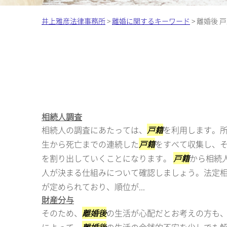
井上雅彦法律事務所
>
離婚に関するキーワード
>
離婚後 
相続人調査
相続人の調査にあたっては、
戸籍
を利用します。
生から死亡までの連続した
戸籍
をすべて収集し、
を割り出していくことになります。
戸籍
から相続
人が決まる仕組みについて確認しましょう。法定
が定められており、順位が...
財産分与
そのため、
離婚後
の生活が心配だとお考えの方も