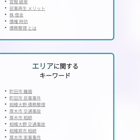
官報 破産
民事再生 メリット
株 借金
債権 時効
債務整理 とは
エリア
に関する
キーワード
町田市 離婚
町田市 民事事件
相模大野 債務整理
厚木市 交通事故
厚木市 相続
相模大野 交通事故
相模原市 相続
厚木市 家事事件