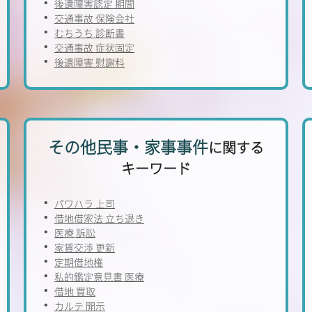
後遺障害認定 期間
交通事故 保険会社
むちうち 診断書
交通事故 症状固定
後遺障害 慰謝料
その他民事・家事事件
に関する
キーワード
パワハラ 上司
借地借家法 立ち退き
医療 訴訟
家賃交渉 更新
定期借地権
私的鑑定意見書 医療
借地 買取
カルテ 開示