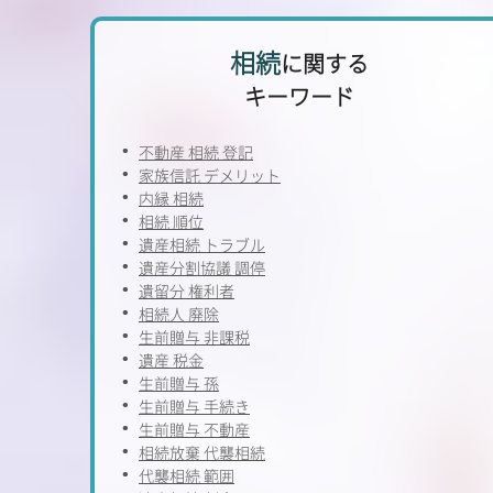
相続
に関する
キーワード
不動産 相続 登記
家族信託 デメリット
内縁 相続
相続 順位
遺産相続 トラブル
遺産分割協議 調停
遺留分 権利者
相続人 廃除
生前贈与 非課税
遺産 税金
生前贈与 孫
生前贈与 手続き
生前贈与 不動産
相続放棄 代襲相続
代襲相続 範囲