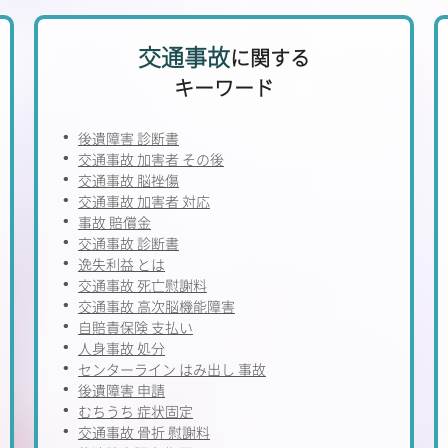
交通事故
に関する
キーワード
後遺障害 診断書
交通事故 加害者 その後
交通事故 脳挫傷
交通事故 加害者 対応
事故 賠償金
交通事故 診断書
逸失利益 とは
交通事故 死亡慰謝料
交通事故 高次脳機能障害
自賠責保険 支払い
人身事故 処分
センターライン はみ出し 事故
後遺障害 申請
むちうち 症状固定
交通事故 骨折 慰謝料