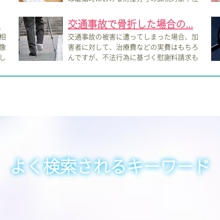
宅ロー...
があ
.
交通事故で骨折した場合の...
相
交通事故の被害に遭ってしまった場合、加
像
害者に対して、治療費などの実費はもちろ
し
んですが、不法行為に基づく慰謝料請求も
行うこ...
のト
よく検索されるキーワード