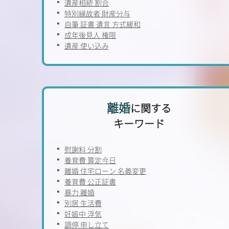
遺産相続 割合
特別縁故者 財産分与
自筆 証書 遺言 方式緩和
成年後見人 権限
遺産 使い込み
離婚
に関する
キーワード
慰謝料 分割
養育費 算定今日
離婚 住宅ローン 名義変更
養育費 公正証書
暴力 離婚
別居 生活費
妊娠中 浮気
調停 申し立て