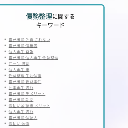
債務整理
に関する
キーワード
自己破産 免責 されない
自己破産 債権者
個人再生 官報
自己破産 個人再生 任意整理
ローン 滞納
個人再生 車
任意整理 生活保護
自己破産 管財事件
民事再生 流れ
自己破産 デメリット
自己破産 期間
過払い金 請求 メリット
個人再生 流れ
自己破産 保証人
過払い 返還