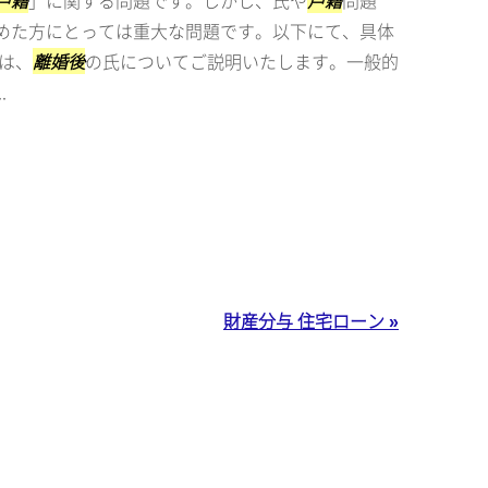
戸籍
」に関する問題です。しかし、氏や
戸籍
問題
めた方にとっては重大な問題です。以下にて、具体
は、
離婚後
の氏についてご説明いたします。一般的
.
財産分与 住宅ローン »