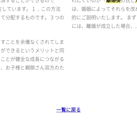
解消することができるので
れにくいのが「
離婚後
の氏と
在しています。１．この方法
は、婚姻によってそれらを改
じて分配するものです。３つの
的にご説明いたします。 まず
には、離婚が成立した場合、..
らすことを余儀なくされてしま
とができるというメリットと同
うことが健全な成長につながる
は、お子様と親御さん双方のた
一覧に戻る