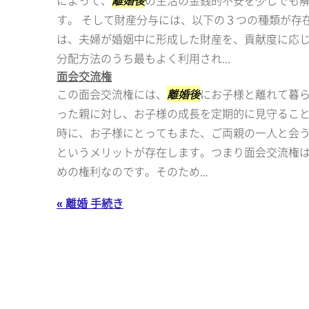
によって、
離婚後
の生活の金銭的不安を少しでも
す。 そして財産分与には、以下の３つの種類が存
は、夫婦が婚姻中に形成した財産を、貢献度に応
分配方法のうち最もよく利用され...
面会交流権
この面会交流権には、
離婚後
にお子様と離れて暮
った親に対し、お子様の成長を定期的に見守るこ
時に、お子様にとってもまた、ご両親の一人と会
というメリットが存在します。つまり面会交流権
めの権利なのです。そのため...
« 離婚 手続き