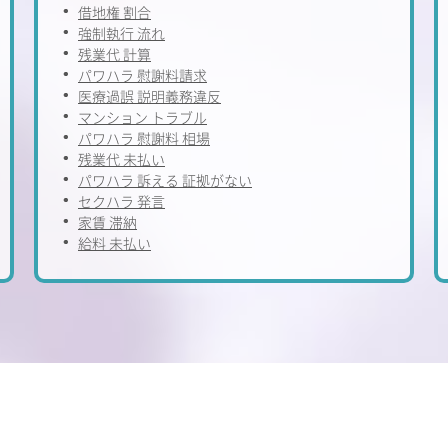
借地権 割合
強制執行 流れ
残業代 計算
パワハラ 慰謝料請求
医療過誤 説明義務違反
マンション トラブル
パワハラ 慰謝料 相場
残業代 未払い
パワハラ 訴える 証拠がない
セクハラ 発言
家賃 滞納
給料 未払い