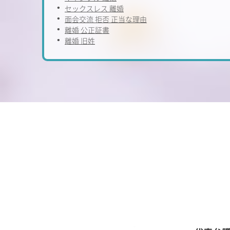
セックスレス 離婚
面会交流 拒否 正当な理由
離婚 公正証書
離婚 旧姓