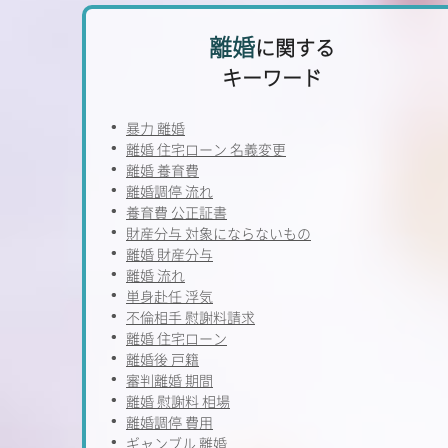
離婚
に関する
キーワード
暴力 離婚
離婚 住宅ローン 名義変更
離婚 養育費
離婚調停 流れ
養育費 公正証書
財産分与 対象にならないもの
離婚 財産分与
離婚 流れ
単身赴任 浮気
不倫相手 慰謝料請求
離婚 住宅ローン
離婚後 戸籍
審判離婚 期間
離婚 慰謝料 相場
離婚調停 費用
ギャンブル 離婚