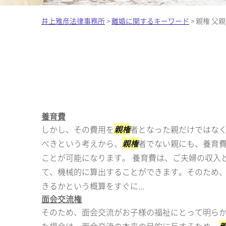
井上雅彦法律事務所
>
離婚に関するキーワード
>
親権 父親
養育費
しかし、その費用を
親権
者となった親だけではな
べきという考えから、
親権
者でない親にも、養育
ことが可能になります。 養育費は、ご夫婦の収入
て、機械的に算出することができます。そのため
きるかという概算をすぐに...
面会交流権
そのため、面会交流がお子様の福祉にとって明ら