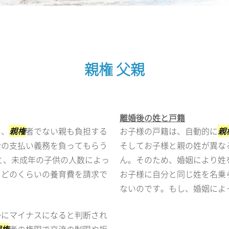
親権 父親
離婚後の姓と戸籍
く、
親権
者でない親も負担する
お子様の戸籍は、自動的に
親
費の支払い義務を負ってもらう
そしてお子様と親の姓が異な
と、未成年の子供の人数によっ
ん。そのため、婚姻により姓
、どのくらいの養育費を請求で
お子様に自分と同じ姓を名乗
ないのです。もし、婚姻によっ.
かにマイナスになると判断され