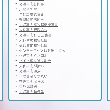
交通事故 診断書
示談金 相場
自転車 交通事故
後遺障害 診断書
交通事故 高次脳機能障害
人身事故 行政処分
交通事故 死亡 加害者
人身事故 損害賠償
交通事故 損害賠償
センターライン はみ出し 事故
交通事故 症状固定
バイク事故 過失割合
人身事故 慰謝料
交通事故 遺族
自賠責保険 支払い
交通事故 脳挫傷
事故 示談書
交通事故 無保険