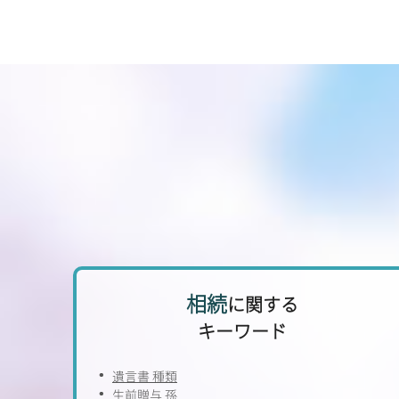
相続
に関する
キーワード
遺言書 種類
生前贈与 孫