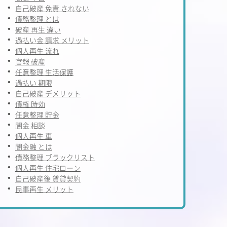
自己破産 免責 されない
債務整理 とは
破産 再生 違い
過払い金 請求 メリット
個人再生 流れ
官報 破産
任意整理 生活保護
過払い 期限
自己破産 デメリット
債権 時効
任意整理 貯金
闇金 相談
個人再生 車
闇金融 とは
債務整理 ブラックリスト
個人再生 住宅ローン
自己破産後 賃貸契約
民事再生 メリット