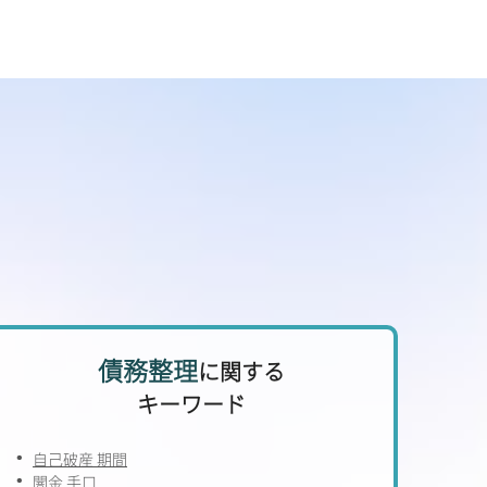
債務整理
に関する
キーワード
自己破産 期間
闇金 手口