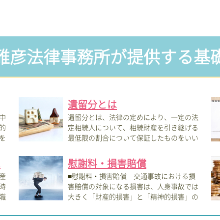
雅彦法律事務所が提供する基
遺留分とは
中
遺留分とは、法律の定めにより、一定の法
的
定相続人について、相続財産を引き継げる
を
最低限の割合について保証したものをいい
ます。...
報
.
慰謝料・損害賠償
産
■慰謝料・損害賠償 交通事故における損
時
害賠償の対象になる損害は、人身事故では
職
大きく「財産的損害」と「精神的損害」の
２つに...
す。