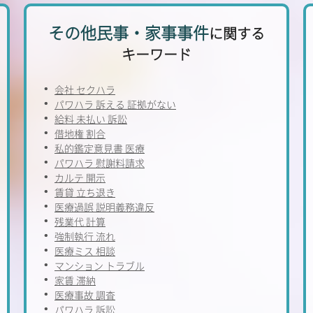
その他民事・家事事件
に関する
キーワード
会社 セクハラ
パワハラ 訴える 証拠がない
給料 未払い 訴訟
借地権 割合
私的鑑定意見書 医療
パワハラ 慰謝料請求
カルテ 開示
賃貸 立ち退き
医療過誤 説明義務違反
残業代 計算
強制執行 流れ
医療ミス 相談
マンション トラブル
家賃 滞納
医療事故 調査
パワハラ 訴訟