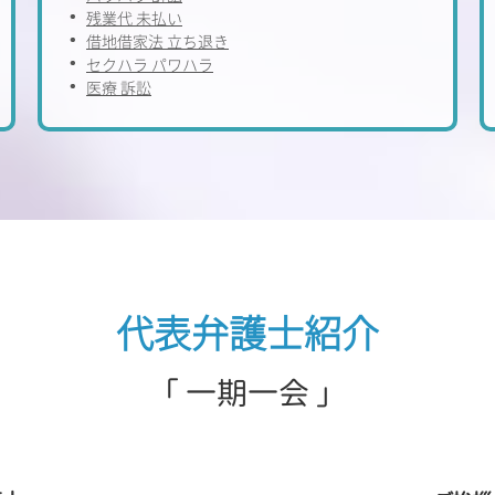
残業代 未払い
借地借家法 立ち退き
セクハラ パワハラ
医療 訴訟
代表弁護士紹介
「 一期一会 」