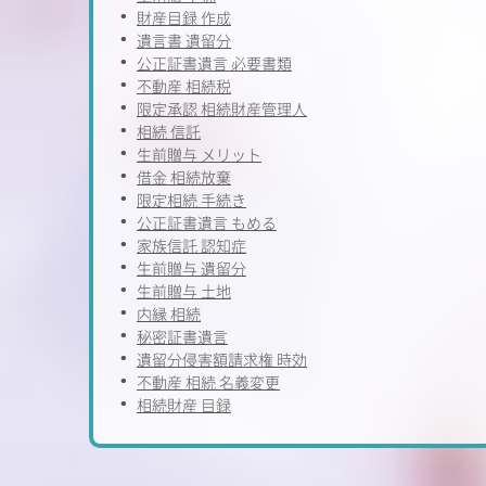
財産目録 作成
遺言書 遺留分
公正証書遺言 必要書類
不動産 相続税
限定承認 相続財産管理人
相続 信託
生前贈与 メリット
借金 相続放棄
限定相続 手続き
公正証書遺言 もめる
家族信託 認知症
生前贈与 遺留分
生前贈与 土地
内縁 相続
秘密証書遺言
遺留分侵害額請求権 時効
不動産 相続 名義変更
相続財産 目録