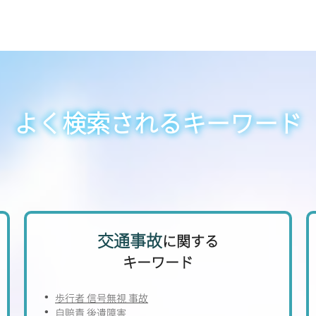
よく検索されるキーワード
交通事故
に関する
キーワード
歩行者 信号無視 事故
自賠責 後遺障害