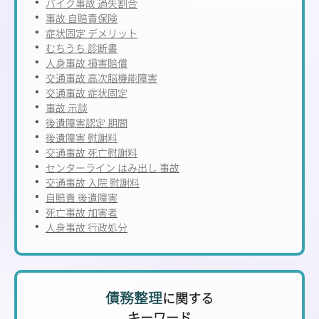
バイク事故 過失割合
事故 自賠責保険
症状固定 デメリット
むちうち 診断書
人身事故 損害賠償
交通事故 高次脳機能障害
交通事故 症状固定
事故 示談
後遺障害認定 期間
後遺障害 慰謝料
交通事故 死亡慰謝料
センターライン はみ出し 事故
交通事故 入院 慰謝料
自賠責 後遺障害
死亡事故 加害者
人身事故 行政処分
債務整理
に関する
キーワード