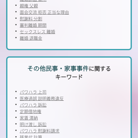
親権 父親
面会交流 拒否 正当な理由
慰謝料 分割
審判離婚 期間
セックスレス 離婚
離婚 退職金
その他民事・家事事件
に関する
キーワード
パワハラ 上司
医療過誤 説明義務違反
パワハラ 訴訟
定期借地権
家賃 滞納
明け渡し 訴訟
パワハラ 慰謝料請求
残業代 計算