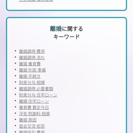
離婚
に関する
キーワード
離婚調停 費用
離婚調停 流れ
離婚 養育費
離婚 別居 準備
離婚 手続き
財産分与 相場
離婚調停 必要書類
財産分与 住宅ローン
離婚 住宅ローン
養育費 算定今日
浮気 慰謝料 相場
離婚 原因
面会交流 拒否
離婚訴訟 費用