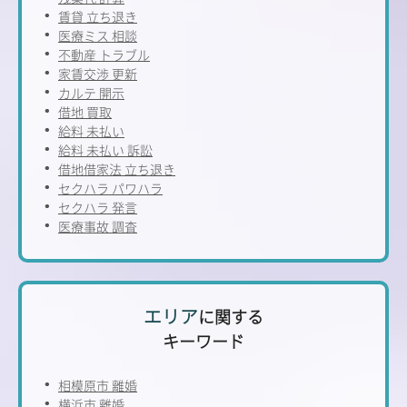
賃貸 立ち退き
医療ミス 相談
不動産 トラブル
家賃交渉 更新
カルテ 開示
借地 買取
給料 未払い
給料 未払い 訴訟
借地借家法 立ち退き
セクハラ パワハラ
セクハラ 発言
医療事故 調査
エリア
に関する
キーワード
相模原市 離婚
横浜市 離婚