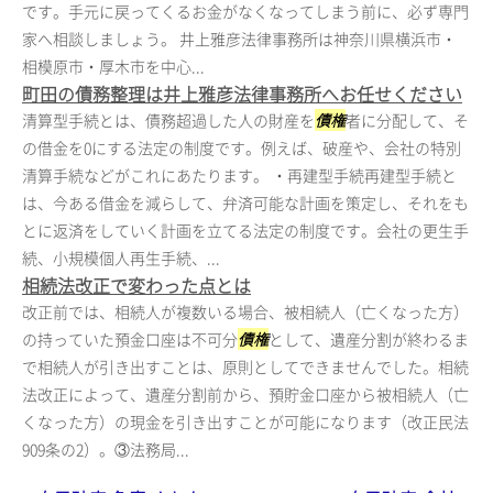
です。手元に戻ってくるお金がなくなってしまう前に、必ず専門
家へ相談しましょう。 井上雅彦法律事務所は神奈川県横浜市・
相模原市・厚木市を中心...
町田の債務整理は井上雅彦法律事務所へお任せください
清算型手続とは、債務超過した人の財産を
債権
者に分配して、そ
の借金を0にする法定の制度です。例えば、破産や、会社の特別
清算手続などがこれにあたります。 ・再建型手続再建型手続と
は、今ある借金を減らして、弁済可能な計画を策定し、それをも
とに返済をしていく計画を立てる法定の制度です。会社の更生手
続、小規模個人再生手続、...
相続法改正で変わった点とは
改正前では、相続人が複数いる場合、被相続人（亡くなった方）
の持っていた預金口座は不可分
債権
として、遺産分割が終わるま
で相続人が引き出すことは、原則としてできませんでした。相続
法改正によって、遺産分割前から、預貯金口座から被相続人（亡
くなった方）の現金を引き出すことが可能になります（改正民法
909条の2）。③法務局...