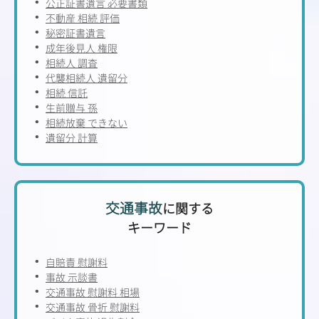
公正証書遺言 必要書類
不動産 相続 評価
秘密証書遺言
成年後見人 権限
相続人 調査
代襲相続人 遺留分
相続 信託
生前贈与 孫
相続放棄 できない
遺留分 計算
交通事故
に関する
キーワード
自賠責 慰謝料
事故 示談書
交通事故 慰謝料 相場
交通事故 骨折 慰謝料