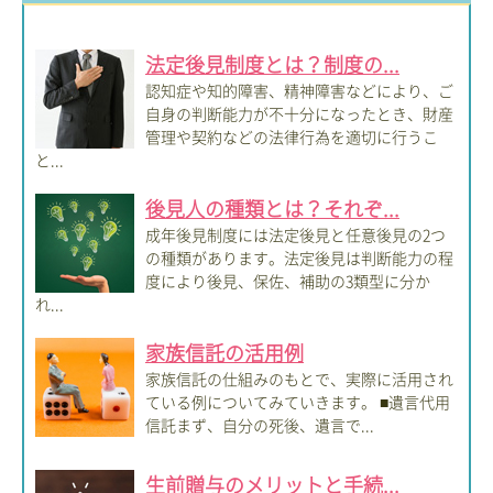
法定後見制度とは？制度の...
認知症や知的障害、精神障害などにより、ご
自身の判断能力が不十分になったとき、財産
管理や契約などの法律行為を適切に行うこ
と...
後見人の種類とは？それぞ...
成年後見制度には法定後見と任意後見の2つ
の種類があります。法定後見は判断能力の程
度により後見、保佐、補助の3類型に分か
れ...
家族信託の活用例
家族信託の仕組みのもとで、実際に活用され
ている例についてみていきます。 ■遺言代用
信託まず、自分の死後、遺言で...
生前贈与のメリットと手続...