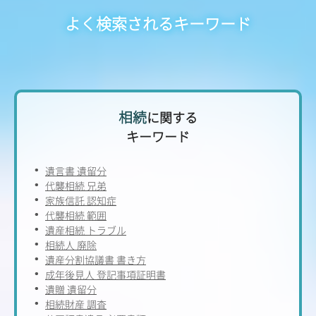
よく検索されるキーワード
相続
に関する
キーワード
遺言書 遺留分
代襲相続 兄弟
家族信託 認知症
代襲相続 範囲
遺産相続 トラブル
相続人 廃除
遺産分割協議書 書き方
成年後見人 登記事項証明書
遺贈 遺留分
相続財産 調査