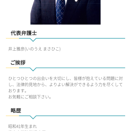
代表弁護士
井上雅彦(いのうえ まさひこ)
ご挨拶
ひとつひとつの出会いを大切にし、皆様が抱えている問題に対
し、法律的見地から、よりよい解決ができるよう力を尽くして
おります。
お気軽にご相談下さい。
略歴
昭和41年生まれ