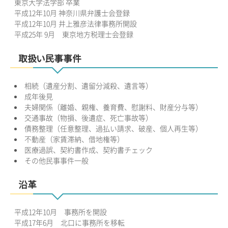
東京大学法学部 卒業
平成12年10月 神奈川県弁護士会登録
平成12年10月 井上雅彦法律事務所開設
平成25年 9月 東京地方税理士会登録
取扱い民事事件
相続（遺産分割、遺留分減殺、遺言等）
成年後見
夫婦関係（離婚、親権、養育費、慰謝料、財産分与等）
交通事故（物損、後遺症、死亡事故等）
債務整理（任意整理、過払い請求、破産、個人再生等）
不動産（家賃滞納、借地権等）
医療過誤、契約書作成、契約書チェック
その他民事事件一般
沿革
平成12年10月 事務所を開設
平成17年6月 北口に事務所を移転