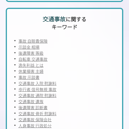
交通事故
に関する
キーワード
事故 自賠責保険
示談金 相場
後遺障害 等級
自転車 交通事故
逸失利益 とは
休業損害 主婦
事故 示談書
交通事故 入院 慰謝料
歩行者 信号無視 事故
交通事故 通院 慰謝料
交通事故 遺族
後遺障害 診断書
交通事故 骨折 慰謝料
交通事故 保険会社
人身事故 行政処分