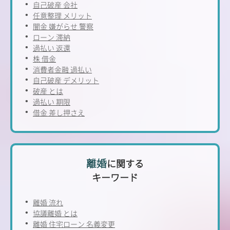
自己破産 会社
任意整理 メリット
闇金 嫌がらせ 警察
ローン 滞納
過払い 返還
株 借金
消費者金融 過払い
自己破産 デメリット
破産 とは
過払い 期限
借金 差し押さえ
離婚
に関する
キーワード
離婚 流れ
協議離婚 とは
離婚 住宅ローン 名義変更