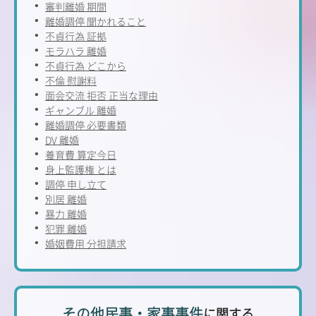
審判離婚 期間
離婚調停 聞かれること
不貞行為 証拠
モラハラ 離婚
不貞行為 どこから
不倫 慰謝料
面会交流 拒否 正当な理由
ギャンブル 離婚
離婚調停 必要書類
DV 離婚
養育費 算定今日
身上監護権 とは
調停 申し立て
別居 離婚
暴力 離婚
犯罪 離婚
婚姻費用 分担請求
その他民事・家事事件
に関する