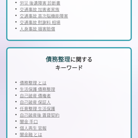
労災 後遺障害 診断書
交通事故 加害者家族
交通事故 高次脳機能障害
交通事故 慰謝料 相場
人身事故 損害賠償
債務整理
に関する
キーワード
債務整理 とは
生活保護 債務整理
自己破産 債権者
自己破産 保証人
任意整理 生活保護
自己破産後 賃貸契約
闇金 手口
個人再生 官報
闇金融 とは