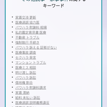
キーワード
家賃交渉 更新
医療過誤 協力医
パワハラ 慰謝料 相場
私的鑑定意見書 医療
不動産 トラブル
強制執行 手続き
パワハラ 訴える 証拠がない
医療事故 調査
セクハラ 発言
マンション トラブル
医療ミス 相談
明け渡し 訴訟
パワハラ 訴訟
借地権 割合
パワハラ 慰謝料請求
家賃 滞納
給料 未払い 訴訟
医療過誤 説明義務違反