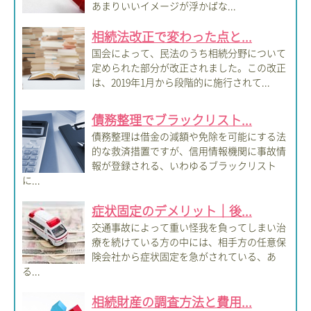
あまりいいイメージが浮かばな...
相続法改正で変わった点と...
国会によって、民法のうち相続分野について
定められた部分が改正されました。この改正
は、2019年1月から段階的に施行されて...
債務整理でブラックリスト...
債務整理は借金の減額や免除を可能にする法
的な救済措置ですが、信用情報機関に事故情
報が登録される、いわゆるブラックリスト
に...
症状固定のデメリット｜後...
交通事故によって重い怪我を負ってしまい治
療を続けている方の中には、相手方の任意保
険会社から症状固定を急がされている、あ
る...
相続財産の調査方法と費用...