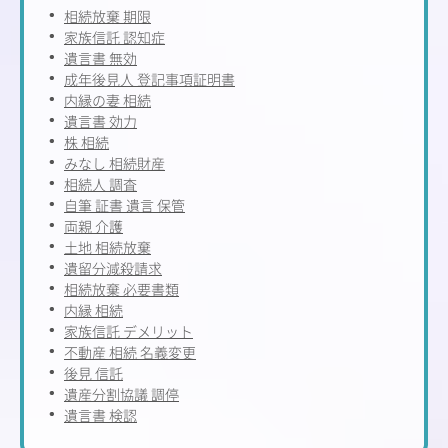
相続放棄 期限
家族信託 認知症
遺言書 無効
成年後見人 登記事項証明書
内縁の妻 相続
遺言書 効力
株 相続
みなし 相続財産
相続人 調査
自筆 証書 遺言 保管
両親 介護
土地 相続放棄
遺留分減殺請求
相続放棄 必要書類
内縁 相続
家族信託 デメリット
不動産 相続 名義変更
後見 信託
遺産分割協議 調停
遺言書 検認