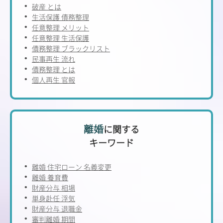
破産 とは
生活保護 債務整理
任意整理 メリット
任意整理 生活保護
債務整理 ブラックリスト
民事再生 流れ
債務整理 とは
個人再生 官報
離婚
に関する
キーワード
離婚 住宅ローン 名義変更
離婚 養育費
財産分与 相場
単身赴任 浮気
財産分与 退職金
審判離婚 期間