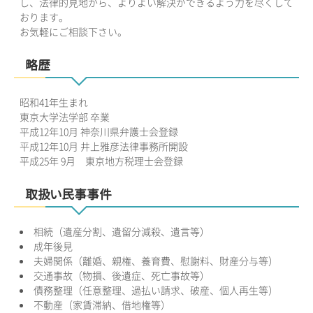
し、法律的見地から、よりよい解決ができるよう力を尽くして
おります。
お気軽にご相談下さい。
略歴
昭和41年生まれ
東京大学法学部 卒業
平成12年10月 神奈川県弁護士会登録
平成12年10月 井上雅彦法律事務所開設
平成25年 9月 東京地方税理士会登録
取扱い民事事件
相続（遺産分割、遺留分減殺、遺言等）
成年後見
夫婦関係（離婚、親権、養育費、慰謝料、財産分与等）
交通事故（物損、後遺症、死亡事故等）
債務整理（任意整理、過払い請求、破産、個人再生等）
不動産（家賃滞納、借地権等）