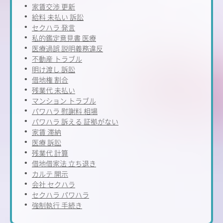
家賃交渉 更新
給料 未払い 訴訟
セクハラ 発言
私的鑑定意見書 医療
医療過誤 説明義務違反
不動産 トラブル
明け渡し 訴訟
借地権 割合
残業代 未払い
マンション トラブル
パワハラ 慰謝料 相場
パワハラ 訴える 証拠がない
家賃 滞納
医療 訴訟
残業代 計算
借地借家法 立ち退き
カルテ 開示
会社 セクハラ
セクハラ パワハラ
強制執行 手続き