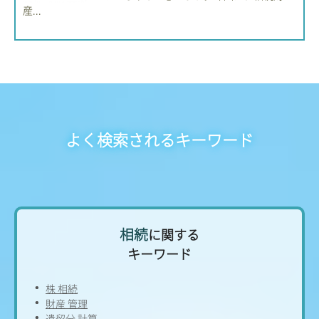
産...
よく検索されるキーワード
相続
に関する
キーワード
株 相続
財産 管理
遺留分 計算