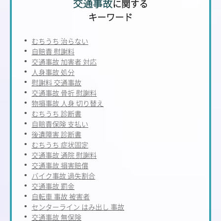
交通事故
に関する
キーワード
むちうち 治らない
自賠責 慰謝料
交通事故 加害者 対応
人身事故 処分
慰謝料 交通事故
交通事故 骨折 慰謝料
物損事故 人身 切り替え
むちうち 診断書
自賠責保険 支払い
後遺障害 診断書
むちうち 症状固定
交通事故 通院 慰謝料
交通事故 損害賠償
バイク事故 過失割合
交通事故 罰金
自転車 事故 被害者
センターライン はみ出し 事故
交通事故 無保険