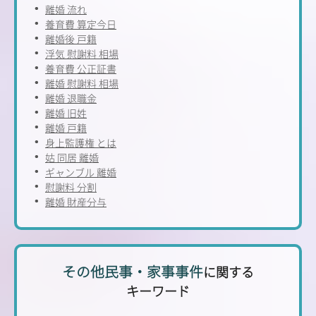
離婚 流れ
養育費 算定今日
離婚後 戸籍
浮気 慰謝料 相場
養育費 公正証書
離婚 慰謝料 相場
離婚 退職金
離婚 旧姓
離婚 戸籍
身上監護権 とは
姑 同居 離婚
ギャンブル 離婚
慰謝料 分割
離婚 財産分与
その他民事・家事事件
に関する
キーワード