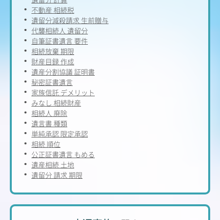
不動産 相続税
遺留分減殺請求 生前贈与
代襲相続人 遺留分
自筆証書遺言 要件
相続放棄 期限
財産目録 作成
遺産分割協議 証明書
秘密証書遺言
家族信託 デメリット
みなし 相続財産
相続人 廃除
遺言書 種類
単純承認 限定承認
相続 順位
公正証書遺言 もめる
遺産相続 土地
遺留分 請求 期限