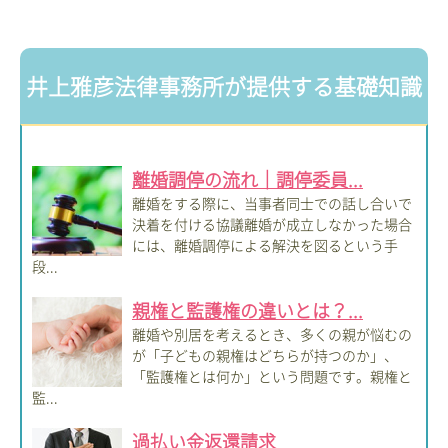
井上雅彦法律事務所が提供する基礎知識
離婚調停の流れ｜調停委員...
離婚をする際に、当事者同士での話し合いで
決着を付ける協議離婚が成立しなかった場合
には、離婚調停による解決を図るという手
段...
親権と監護権の違いとは？...
離婚や別居を考えるとき、多くの親が悩むの
が「子どもの親権はどちらが持つのか」、
「監護権とは何か」という問題です。親権と
監...
過払い金返還請求