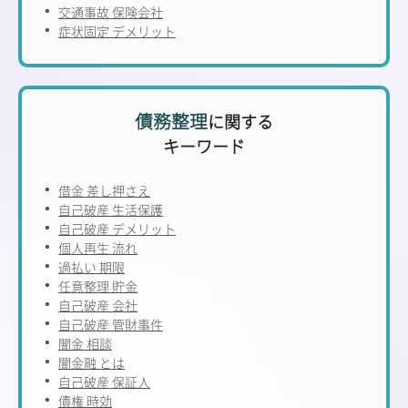
交通事故 保険会社
症状固定 デメリット
債務整理
に関する
キーワード
借金 差し押さえ
自己破産 生活保護
自己破産 デメリット
個人再生 流れ
過払い 期限
任意整理 貯金
自己破産 会社
自己破産 管財事件
闇金 相談
闇金融 とは
自己破産 保証人
債権 時効