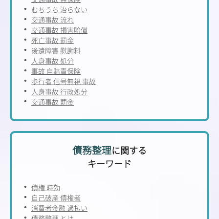
むちうち 治らない
交通事故 流れ
交通事故 損害賠償
死亡事故 罰金
後遺障害 慰謝料
人身事故 処分
事故 自賠責保険
歩行者 信号無視 事故
人身事故 行政処分
交通事故 罰金
債務整理
に関する
キーワード
債権 時効
自己破産 債権者
消費者金融 過払い
債務整理 とは