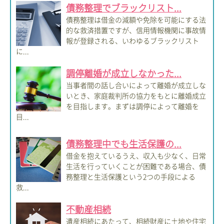
債務整理でブラックリスト...
債務整理は借金の減額や免除を可能にする法
的な救済措置ですが、信用情報機関に事故情
報が登録される、いわゆるブラックリスト
に...
調停離婚が成立しなかった...
当事者間の話し合いによって離婚が成立しな
いとき、家庭裁判所の協力をもとに離婚成立
を目指します。まずは調停によって離婚を
目...
債務整理中でも生活保護の...
借金を抱えているうえ、収入も少なく、日常
生活を行っていくことが困難である場合、債
務整理と生活保護という2つの手段による
救...
不動産相続
遺産相続にあたって、相続財産に土地や住宅