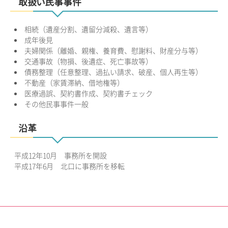
取扱い民事事件
相続（遺産分割、遺留分減殺、遺言等）
成年後見
夫婦関係（離婚、親権、養育費、慰謝料、財産分与等）
交通事故（物損、後遺症、死亡事故等）
債務整理（任意整理、過払い請求、破産、個人再生等）
不動産（家賃滞納、借地権等）
医療過誤、契約書作成、契約書チェック
その他民事事件一般
沿革
平成12年10月 事務所を開設
平成17年6月 北口に事務所を移転