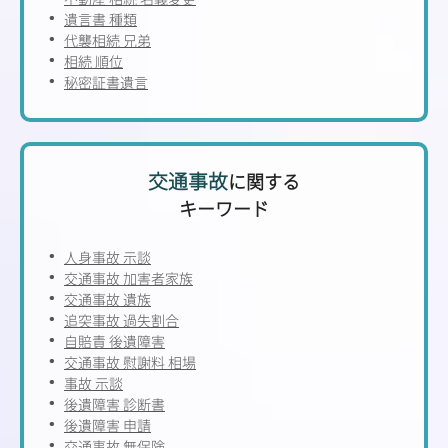
遺言書 種類
代襲相続 兄弟
相続 順位
秘密証書遺言
交通事故
に関する
キーワード
人身事故 示談
交通事故 加害者家族
交通事故 遺族
追突事故 過失割合
自賠責 後遺障害
交通事故 慰謝料 相場
事故 示談
後遺障害 診断書
後遺障害 申請
交通事故 無保険