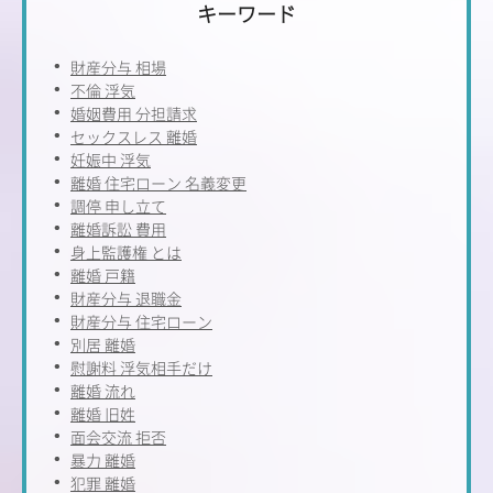
キーワード
財産分与 相場
不倫 浮気
婚姻費用 分担請求
セックスレス 離婚
妊娠中 浮気
離婚 住宅ローン 名義変更
調停 申し立て
離婚訴訟 費用
身上監護権 とは
離婚 戸籍
財産分与 退職金
財産分与 住宅ローン
別居 離婚
慰謝料 浮気相手だけ
離婚 流れ
離婚 旧姓
面会交流 拒否
暴力 離婚
犯罪 離婚