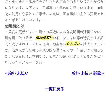
ことを必要とする場合その他正当の事由があるということが必要
になります。以下では、正当事由を具体的に見ていきます。 ■建
物の使用を必要とする事情この点は、正当事由の主たる要素であ
ると考えられています。...
借地権とは
・契約の更新がない、建物の築造による存続期間の延長がない、
建物買い取り請求（
借地借家法
13条）をしない等の特約をする期
間が満了すれば、それを理由に地主から
立ち退き
を請求できます
が、借家人が借地権の存続期間の満了をその一年前までに知らな
かった場合には、裁判所は、借家人の請求によって借家人がこれ
を知った日から一年を超...
« 給料 未払い
給料 未払い 訴訟 »
一覧に戻る