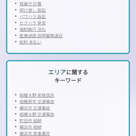
残業代 計算
明け渡し 訴訟
パワハラ 訴訟
セクハラ 発言
強制執行 流れ
医療過誤 説明義務違反
給料 未払い
エリア
に関する
キーワード
相模大野 家族信託
相模原市 交通事故
横浜市 交通事故
相模大野 交通事故
町田市 相続
横浜市 相続
横浜市 家事事件