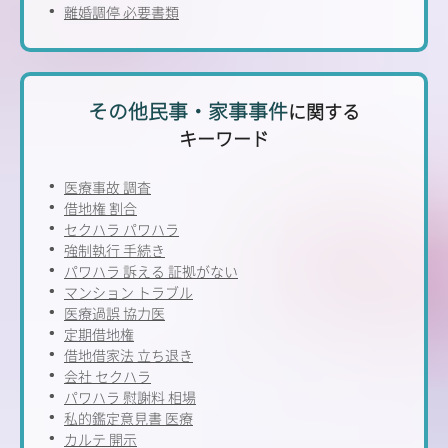
離婚調停 必要書類
その他民事・家事事件
に関する
キーワード
医療事故 調査
借地権 割合
セクハラ パワハラ
強制執行 手続き
パワハラ 訴える 証拠がない
マンション トラブル
医療過誤 協力医
定期借地権
借地借家法 立ち退き
会社 セクハラ
パワハラ 慰謝料 相場
私的鑑定意見書 医療
カルテ 開示