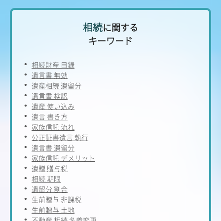
相続
に関する
キーワード
相続財産 目録
遺言書 無効
遺産相続 遺留分
遺言書 検認
遺産 使い込み
遺言 書き方
家族信託 流れ
公正証書遺言 執行
遺言書 遺留分
家族信託 デメリット
遺贈 贈与税
相続 期限
遺留分 割合
生前贈与 非課税
生前贈与 土地
不動産 相続 名義変更